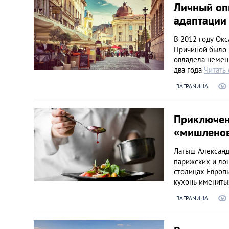
Личный оп
адаптации
В 2012 году Ок
Причиной было 
овладела немец
два года
Читать
ЗАГРАNИЦА
Приключен
«мишленов
Латыш Александ
парижских и лон
столицах Европы
кухонь именит
ЗАГРАNИЦА