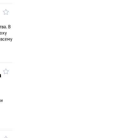
ва. В
поху
 всему
n
 и