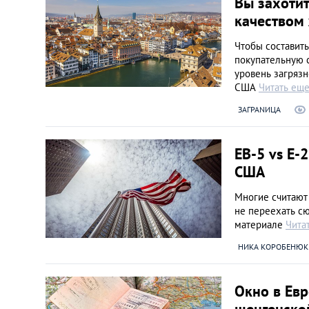
Вы захотит
качеством
Чтобы составить
покупательную с
уровень загрязн
США
Читать ещ
ЗАГРАNИЦА
EB-5 vs E-
США
Многие считают
не переехать сю
материале
Чита
НИКА КОРОБЕНЮК
Окно в Евр