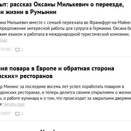
ыт: рассказ Оксаны Милькевич о переезде,
 и жизни в Румынии
сана Милькевич вместе с семьей переехала во Франкфурт-на-Майне
предложение интересной работы для супруга в Германии. Оксана б
ким языком и работала в международной туристической компании.
 еще
37132
1
ия повара в Европе и обратная сторона
ских» ресторанов
р Мининс за последние восемь лет успел поработать поваром в
донских ресторанах, и теперь делится своими открытиями о жизни
, о работе кулинара и о том, что происходит за закрытыми дверям
ых
Читать еще
22037
1