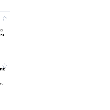
ых
кая
кие
ти