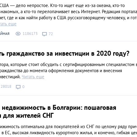
иностранцев
США — дело непростое. Кто-то ищет еще из-за океана, кто-то
АНАЛИТИЧЕСКИЕ СТАТЬИ
накомых, а кто-то перелопачивает весь Интернет. Редакция портал
ет, где и как найти работу в США русскоговорящему человеку, и го
тать еще
1186173
АЙНАЯ
72
ь гражданство за инвестиции в 2020 году?
тора, которые стоит обсудить с сертифицированным специалистом 
гражданства до момента оформления документов и внесения
нвестиций.
Читать еще
28018
0
ь недвижимость в Болгарии: пошаговая
я для жителей СНГ
вижимость оптимальна для покупателей из СНГ по целому ряду прич
 в ЕС, высокая ликвидность курортного жилья, и конечно, гибкая це