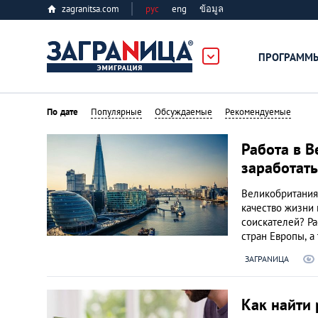
zagranitsa.com
рус
eng
ข้อมูล
ПРОГРАММ
Loading...
По дате
Популярные
Обсуждаемые
Рекомендуемые
Работа в В
заработать
Великобритания
качество жизни 
Все страны
соискателей? Ра
стран Европы, а
Болгария
ЗАГРАNИЦА
Великобритания
Как найти 