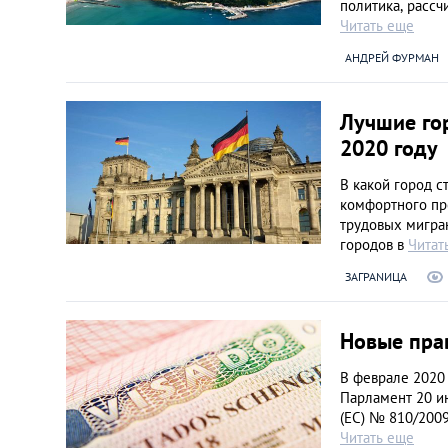
Литва
политика, рассч
Читать еще
Мальта
АНДРЕЙ ФУРМАН
Польша
Лучшие го
2020 году
Португалия
В какой город с
комфортного пр
Россия
трудовых мигран
городов в
Читат
Словакия
ЗАГРАNИЦА
Словения
Новые пра
В феврале 2020 
США
Парламент 20 и
(ЕС) № 810/2009
Читать еще
Таиланд