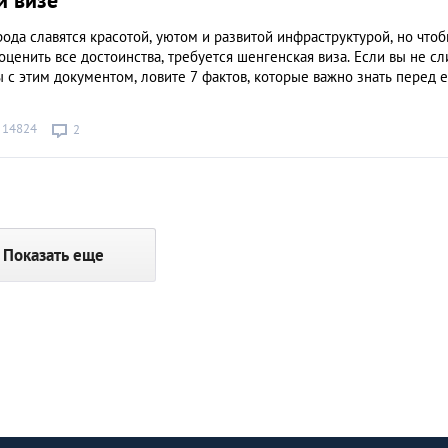
й визе
ода славятся красотой, уютом и развитой инфраструктурой, но что
 оценить все достоинства, требуется шенгенская виза. Если вы не с
с этим документом, ловите 7 фактов, которые важно знать перед е
14824
2
Показать еще