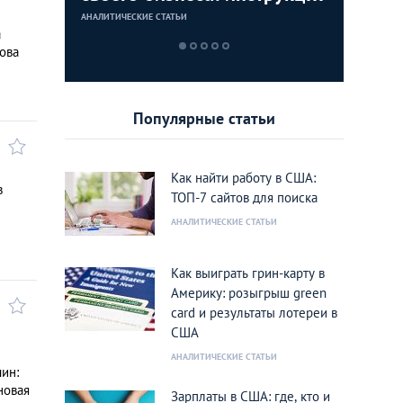
для граждан СНГ
столице
кленово
АНАЛИТИЧЕСКИЕ СТАТЬИ
АНАЛИТИЧЕСКИЕ 
АНАЛИТИЧЕСКИЕ 
АНАЛИТИЧЕСКИЕ 
а
това
Популярные статьи
Как найти работу в США:
в
ТОП-7 сайтов для поиска
АНАЛИТИЧЕСКИЕ СТАТЬИ
Как выиграть грин-карту в
Америку: розыгрыш green
card и результаты лотереи в
США
АНАЛИТИЧЕСКИЕ СТАТЬИ
ин:
новая
Зарплаты в США: где, кто и