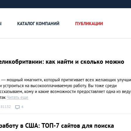
Ы
КАТАЛОГ КОМПАНИЙ
ПУБЛИКАЦИИ
еликобритании: как найти и сколько можно
 — мощный «магнит», который притягивает всех желающих улучши
и устроиться на высокооплачиваемую работу. Вы тоже среди
ссказываем, кому и какие возможности предоставляет одна из вед
 так
Читать еще
81132
4
Как открыть бизне
работу в США: ТОП-7 сайтов для поиска
Словакии: процед