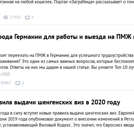
итанная на любой кошелек. Портал «ЗаграNица» рассказывает о тон
27932
3
рода Германии для работы и выезда на ПМЖ 
тоит переехать на ПМЖ в Германию для успешного трудоустройства
оживания? Это одни из самых важных вопросов, которые беспокоя
тов. Ответы на них мы дадим в нашей статье. Вы узнаете Топ-10 л
ь еще
80867
3
вила выдачи шенгенских виз в 2020 году
года в силу вступят новые правила выдачи шенгенских виз. Европе
юня 2019 года опубликовал документ о внесении изменений в Регл
, устанавливающий Визовый Кодекс. Это значит, что Евросоюз ввод