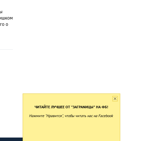
бы
лишком
го о
ЧИТАЙТЕ ЛУЧШЕЕ ОТ "ЗАГРАNИЦЫ" НА ФБ!
Нажмите "Нравится", чтобы читать нас на Facebook