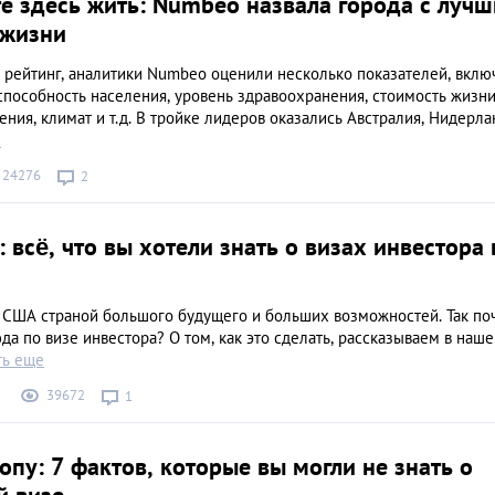
е здесь жить: Numbeo назвала города с луч
 жизни
 рейтинг, аналитики Numbeo оценили несколько показателей, вклю
пособность населения, уровень здравоохранения, стоимость жизни
ения, климат и т.д. В тройке лидеров оказались Австралия, Нидерл
е
24276
2
2: всё, что вы хотели знать о визах инвестора 
 США страной большого будущего и больших возможностей. Так по
да по визе инвестора? О том, как это сделать, рассказываем в наш
ть еще
39672
1
опу: 7 фактов, которые вы могли не знать о