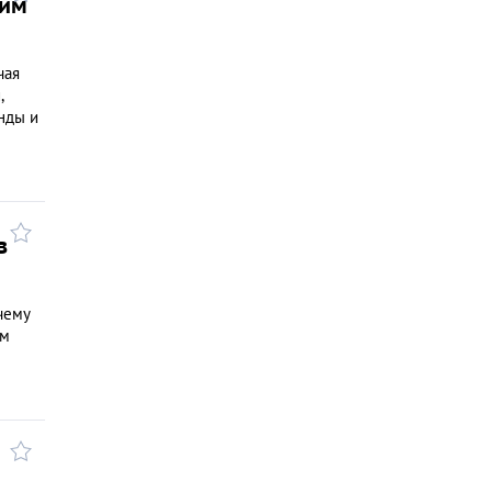
шим
чая
,
анды и
в
чему
ем