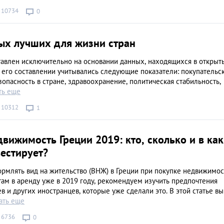
10734
0
ых лучших для жизни стран
тавлен исключительно на основании данных, находящихся в открыт
 его составлении учитывались следующие показатели: покупательс
зопасность в стране, здравоохранение, политическая стабильность,
ть еще
10312
1
вижимость Греции 2019: кто, сколько и в ка
естирует?
рмлять вид на жительство (ВНЖ) в Греции при покупке недвижимос
там в аренду уже в 2019 году, рекомендуем изучить предпочтения
ев и других иностранцев, которые уже сделали это. В этой статье вы
ать еще
6736
0