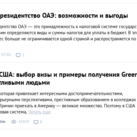
 резидентство ОАЭ: возможности и выгоды
дентство ОАЭ — это принадлежность к налоговой системе государст
ним определяются виды и суммы налогов для уплаты в бюджет. В э
с больше не ограничивается одной страной и распространяется по
33701
1
 США: выбор визы и примеры получения Gree
нтливыми людьми
которая привлекает интересными достопримечательностями,
рьерными перспективами, престижным образованием в колледжах
 Причин приехать в Америку — великое множество. Поэтому в США
овая система,
Читать еще
42919
OVA
0