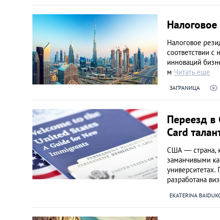
Налоговое
Налоговое рези
соответствии с 
инноваций бизне
м
Читать еще
ЗАГРАNИЦА
Переезд в
Card тала
США — страна, 
заманчивыми ка
университетах.
разработана виз
EKATERINA BAIDUK