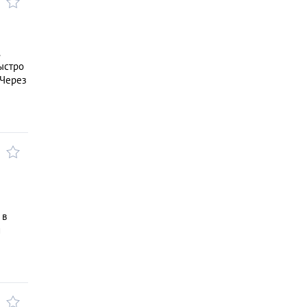
.
ыстро
 Через
 в
и