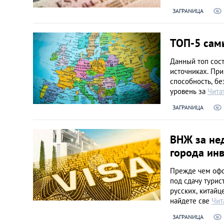
ЗАГРАNИЦА
Украина
ТОП-5 сам
Франция
Данный топ сос
источниках. При
Черногория
способность, бе
уровень за
Чита
Эстония
ЗАГРАNИЦА
Другие
ВНЖ за нед
города инв
Прежде чем офо
под сдачу турис
русских, китайц
найдете све
Чит
ЗАГРАNИЦА