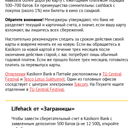
навязать более дорогую карту с ежегодным платежом порядка
500–700 батов. Ее преимущества сомнительны: cashback с
покупок (около 1%) или билеты в кино со скидкой.
Обратите внимание!
Менеджеры утверждают, что банк не
разделяет текущий и карточный счета, а значит, если вашу карту
взломают, вы лишитесь всех сбережений.
Настоятельно рекомендуем следить за сроком действия своей
карты и вовремя менять ее на новую. Если вы обращаетесь в
Kasikorn за новой картой в течение трех месяцев после
окончания действия старой, с вас потребуют лишь обычный
годовой платеж. Если же прошло более трех месяцев, готовьтес
платить за перевыпуск карты.
Отделения
Kasikorn Bank в Паттайе расположены в
ТЦ Central
Festival
и
Tesco Lotus Sukhumvit
. Один из головных офисов
соседствует с центром электроники
Tukcom
. На Пхукете ищите
отделение в
ТЦ Central Festival.
Lifehack от «Заграницы»
Чтобы завести сберегательный счет в Kasikorn Bank с
заявленным депозитом 500 батов (а не 12 500), откройте