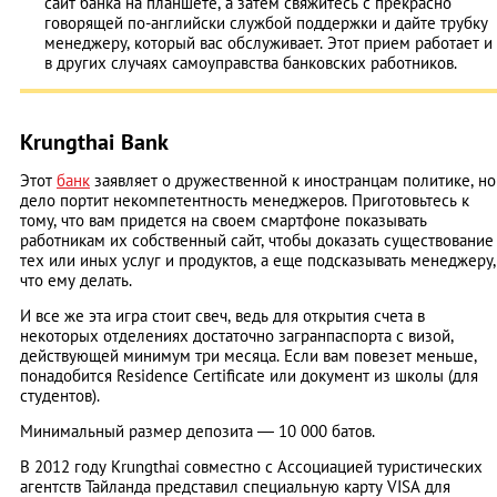
сайт банка на планшете, а затем свяжитесь с прекрасно
говорящей по-английски службой поддержки и дайте трубку
менеджеру, который вас обслуживает. Этот прием работает и
в других случаях самоуправства банковских работников.
Krungthai Bank
Этот
банк
заявляет о дружественной к иностранцам политике, но
дело портит некомпетентность менеджеров. Приготовьтесь к
тому, что вам придется на своем смартфоне показывать
работникам их собственный сайт, чтобы доказать существование
тех или иных услуг и продуктов, а еще подсказывать менеджеру,
что ему делать.
И все же эта игра стоит свеч, ведь для открытия счета в
некоторых отделениях достаточно загранпаспорта с визой,
действующей минимум три месяца. Если вам повезет меньше,
понадобится Residence Certificate или документ из школы (для
студентов).
Минимальный размер депозита ― 10 000 батов.
В 2012 году Krungthai совместно с Ассоциацией туристических
агентств Тайланда представил специальную карту VISA для