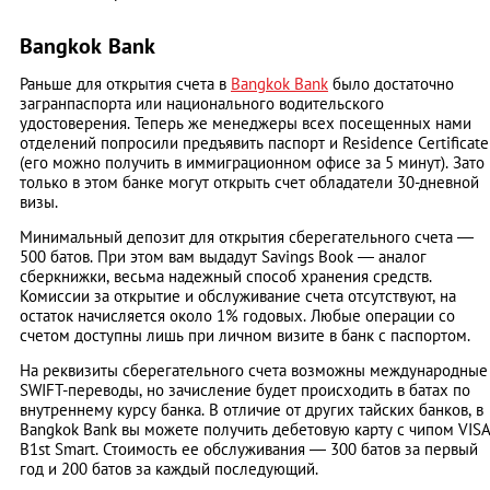
Bangkok Bank
Раньше для открытия счета в
Bangkok Bank
было достаточно
загранпаспорта или национального водительского
удостоверения. Теперь же менеджеры всех посещенных нами
отделений попросили предъявить паспорт и Residence Certificate
(его можно получить в иммиграционном офисе за 5 минут). Зато
только в этом банке могут открыть счет обладатели 30-дневной
визы.
Минимальный депозит для открытия сберегательного счета ―
500 батов. При этом вам выдадут Savings Book ― аналог
сберкнижки, весьма надежный способ хранения средств.
Комиссии за открытие и обслуживание счета отсутствуют, на
остаток начисляется около 1% годовых. Любые операции со
счетом доступны лишь при личном визите в банк с паспортом.
На реквизиты сберегательного счета возможны международные
SWIFT-переводы, но зачисление будет происходить в батах по
внутреннему курсу банка. В отличие от других тайских банков, в
Bangkok Bank вы можете получить дебетовую карту с чипом VIS
B1st Smart. Стоимость ее обслуживания ― 300 батов за первый
год и 200 батов за каждый последующий.