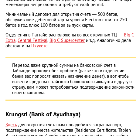
менеджеры непреклонны и требуют work permit.
Минимальный депозит для открытия счета ― 500 батов,
обслуживание дебетовой карты уровня Еlectron стоит от 250
батов в год плюс 100 батов за выпуск карты.
Отделения в Паттайе расположены во всех крупных ТЦ ―
Big C
Еxtra
,
Central Festival
,
Big C Supercenter
и т.д. Аналогично дела
обстоят и на
Пхукете
.
Перевод даже крупной суммы на банковский счет в
Тайланде проходит без проблем (разве что в отделении
банка вас попросят назвать назначение денег), а вот чтобы
вывести средства с тайского банковского аккаунта в другую
страну, вам может потребоваться подтверждение законности
своего капитала.
Krungsri (Bank of Ayudhaya)
Здесь
для открытия счета вам понадобится загранпаспорт,
подтверждение места жительства (Residence Certificate, Tabien
Baan (домовая книга) либо контракт на аренду) и ― на выбор ―