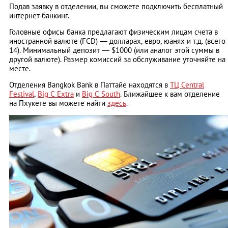
Подав заявку в отделении, вы сможете подключить бесплатный
интернет-банкинг.
Головные офисы банка предлагают физическим лицам счета в
иностранной валюте (FCD) ― долларах, евро, юанях и т.д. (всего
14). Минимальный депозит ― $1000 (или аналог этой суммы в
другой валюте). Размер комиссий за обслуживание уточняйте на
месте.
Отделения Bangkok Bank в Паттайе находятся в
ТЦ Central
Festival
,
Big C Extra
и
Big C South
. Ближайшее к вам отделение
на Пхукете вы можете найти
здесь
.