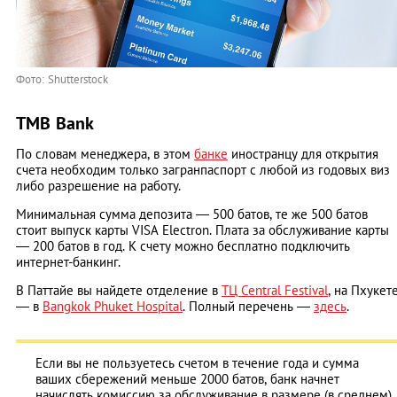
Фото: Shutterstock
TMB Bank
По словам менеджера, в этом
банке
иностранцу для открытия
счета необходим только загранпаспорт с любой из годовых виз
либо разрешение на работу.
Минимальная сумма депозита ― 500 батов, те же 500 батов
стоит выпуск карты VISA Electron. Плата за обслуживание карты
― 200 батов в год. К счету можно бесплатно подключить
интернет-банкинг.
В Паттайе вы найдете отделение в
ТЦ Central Festival
, на Пхукет
― в
Bangkok Phuket Hospital
. Полный перечень ―
здесь
.
Если вы не пользуетесь счетом в течение года и сумма
ваших сбережений меньше 2000 батов, банк начнет
начислять комиссию за обслуживание в размере (в среднем)