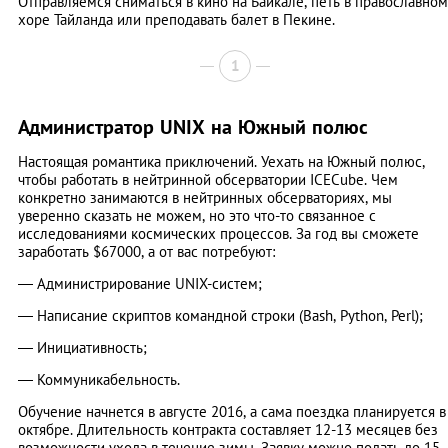
Отправляемся сниматься в кино на Байкале, петь в православном
хоре Тайланда или преподавать балет в Пекине.
1
Администратор UNIX на Южный полюс
Настоящая романтика приключений. Уехать на Южный полюс,
чтобы работать в нейтринной обсерватории ICECube. Чем
конкретно занимаются в нейтринных обсерваториях, мы
уверенно сказать не можем, но это что-то связанное с
исследованиями космических процессов. За год вы сможете
заработать $67000, а от вас потребуют:
— Администрирование UNIX-систем;
— Написание скриптов командной строки (Bash, Python, Perl);
— Инициативность;
— Коммуникабельность.
Обучение начнется в августе 2016, а сама поездка планируется в
октябре. Длительность контракта составляет 12-13 месяцев без
возможности ухода в течение зимы. Заявку можно подать до 15