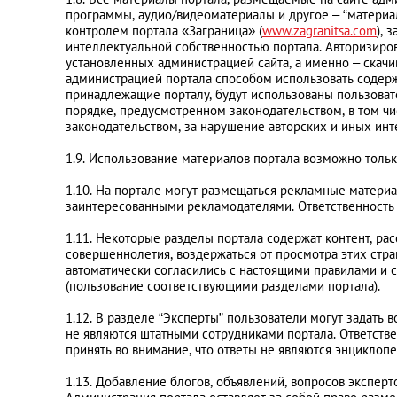
Санкт-Петербург
программы, аудио/видеоматериалы и другое – “материалы
контролем портала «Заграница» (
www.zagranitsa.com
), 
интеллектуальной собственностью портала. Авторизиро
установленных администрацией сайта, а именно – скач
администрацией портала способом использовать содерж
принадлежащие порталу, будут использованы пользовате
порядке, предусмотренном законодательством, в том чи
законодательством, за нарушение авторских и иных ин
1.9. Использование материалов портала возможно тольк
1.10. На портале могут размещаться рекламные матери
заинтересованными рекламодателями. Ответственность 
1.11. Некоторые разделы портала содержат контент, р
совершеннолетия, воздержаться от просмотра этих стра
автоматически согласились с настоящими правилами и с
(пользование соответствующими разделами портала).
1.12. В разделе “Эксперты” пользователи могут задать 
не являются штатными сотрудниками портала. Ответств
принять во внимание, что ответы не являются энциклоп
1.13. Добавление блогов, объявлений, вопросов экспер