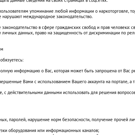
щать данные сведения на своих страницах в соцсетях.
 пользователям упоминание любой информации о наркоторговле, т
ые нарушают международное законодательство.
законодательство в сфере гражданских свобод и прав человека: св
ту личных данных, право на защищенность от дискриминации по рел
ом
 обязуетесь:
и полную информацию о Вас, которая может быть запрошена от Вас
овершенные Вами с использованием Вашего аккаунта на портале, а 
е, с действительными данными использовать для решения вопросо
нных, паролей, нарушение норм безопасности, получение прочей 
грузки оборудования или информационных каналов;