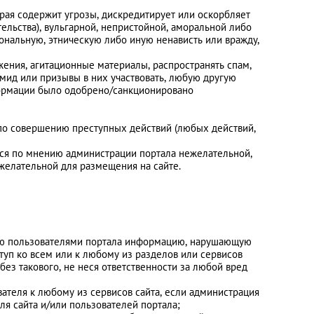
рая содержит угрозы, дискредитирует или оскорбляет
ельства), вульгарной, непристойной, аморальной либо
ональную, этническую либо иную ненависть или вражду,
жения, агитационные материалы, распространять спам,
ид или призывы в них участвовать, любую другую
формации было одобрено/санкционировано
а по совершению преступных действий (любых действий,
тся по мнению администрации портала нежелательной,
желательной для размещения на сайте.
мую пользователями портала информацию, нарушающую
туп ко всем или к любому из разделов или сервисов
ез такового, не неся ответственности за любой вред
ователя к любому из сервисов сайта, если администрация
ля сайта и/или пользователей портала;