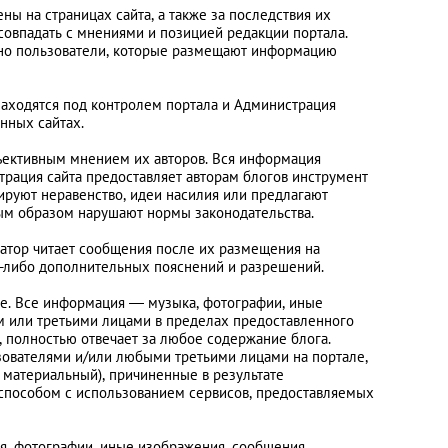
ы на страницах сайта, а также за последствия их
 совпадать с мнениями и позицией редакции портала.
нно пользователи, которые размещают информацию
 находятся под контролем портала и Администрация
нных сайтах.
бъективным мнением их авторов. Вся информация
рация сайта предоставляет авторам блогов инструмент
ируют неравенство, идеи насилия или предлагают
ным образом нарушают нормы законодательства.
ратор читает сообщения после их размещения на
их-либо дополнительных пояснений и разрешений.
ге. Все информация — музыка, фотографии, иные
им или третьими лицами в пределах предоставленного
а, полностью отвечает за любое содержание блога.
зователями и/или любыми третьими лицами на портале,
 материальный), причиненные в результате
способом с использованием сервисов, предоставляемых
ия, фотографии, иные изображения, сообщения,