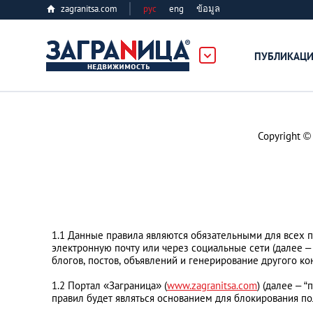
zagranitsa.com
рус
eng
ข้อมูล
ость
ПУБЛИКАЦ
Loading...
Copyright ©
Все города
1.1 Данные правила являются обязательными для всех п
Алматы
электронную почту или через социальные сети (далее –
блогов, постов, объявлений и генерирование другого к
Астана
1.2 Портал «Заграница» (
www.zagranitsa.com
) (далее – 
правил будет являться основанием для блокирования поль