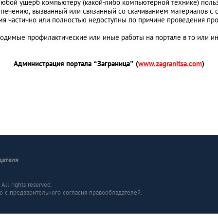
 любой ущерб компьютеру (какой-либо компьютерной технике) поль
ечению, вызванный или связанный со скачиванием материалов с с
ремя частично или полностью недоступны по причине проведения п
ходимые профилактические или иные работы на портале в то или 
Администрация портала “Заграница” (
www.zagranitsa.com
)
дателя
ll rights reserved.
о с предварительного согласия правообладателей.