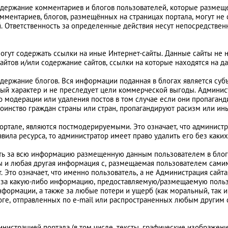
содержание комментариев и блогов пользователей, которые размещен
омментариев, блогов, размещённых на страницах портала, могут не
й. Ответственность за определенные действия несут непосредстве
 могут содержать ссылки на иные Интернет-сайты. Данные сайты не
айтов и/или содержание сайтов, ссылки на которые находятся на да
содержание блогов. Вся информации поданная в блогах является су
ый характер и не преследует цели коммерческой выгоды. Админист
 модерации или удаления постов в том случае если они пропаганд
стоинство граждан страны или стран, пропагандируют расизм или и
ортале, являются постмодерируемыми. Это означает, что админист
вила ресурса, то администратор имеет право удалить его без как
ость за всю информацию размещенную данным пользователем в бло
нты и любая другая информация с, размещаемая пользователем сам
 Это означает, что именно пользователь, а не Администрация сайт
ти за какую-либо информацию, предоставляемую/размещаемую поль
формации, а также за любые потери и ущерб (как моральный, так и
ге, отправленных по e-mail или распространенных любым другим 
инистрацией портала (в том числе, тексты, графические изображен