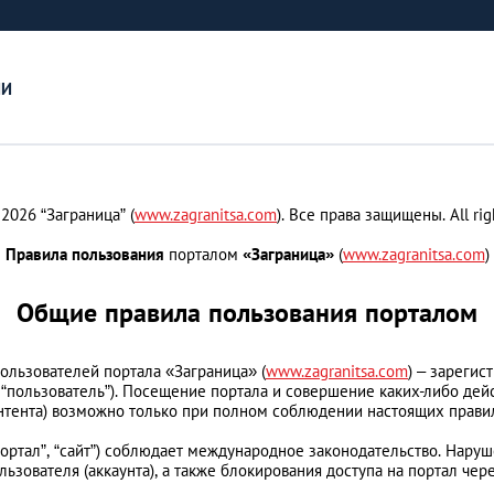
ИИ
 2026 “Заграница” (
www.zagranitsa.com
). Все права защищены. All rig
Правила пользования
порталом
«Заграница»
(
www.zagranitsa.com
)
Общие правила пользования порталом
ользователей портала «Заграница» (
www.zagranitsa.com
) – зареги
 “пользователь”). Посещение портала и совершение каких-либо дей
онтента) возможно только при полном соблюдении настоящих прави
“портал”, “сайт”) соблюдает международное законодательство. Нар
зователя (аккаунта), а также блокирования доступа на портал чере