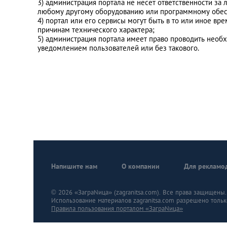
3) администрация портала не несет ответственности за
любому другому оборудованию или программному обесп
4) портал или его сервисы могут быть в то или иное в
причинам технического характера;
5) администрация портала имеет право проводить необ
уведомлением пользователей или без такового.
Напишите нам
О компании
Для рекламо
© 2026 «ЗаграNица» (zagranitsa.com). Все права защищены. A
Использование материалов zagranitsa.com разрешено тольк
Правила пользования порталом «ЗаграNица»