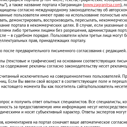
”), а также название портала «Заграница» (
www.zagranitsa.com
), 
защищены согласно международному законодательству об авторском 
ванные пользователи имеют право на использование полностью или
ивать, демонстрировать, воспроизводить, пересылать, некоммерче
ание портала в некоммерческих целях. В случае, если указанные о
лями либо третьими лицами без разрешения, администрация портала
сле – в судебном порядке. Пользователи и/или третьи лица могут 
теллектуальных прав, принадлежащих порталу.
о после предварительного письменного согласования с редакцией.
алы (текстовые и графические) на основании соответствующих пи
за содержание рекламы согласно законодательству несет рекламо
ассчитанный исключительно на совершеннолетних пользователей. Пр
ниц. Если Вы ввели свой возраст в соответствующее поле и перешл
 настоящего момента Вы как посетитель сайта/пользователь несет
вопрос и получить ответ опытных специалистов. Все специалисты, к
енность за предоставляемую ими информацию несут непосредствен
едическими и носят субъективный характер. Ответы экспертов могу
тов, комментариев на портал означает ваше автоматическое согласи