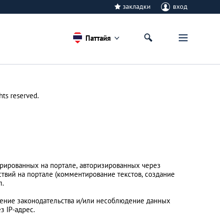
закладки
вход
Паттайя
hts reserved.
стрированных на портале, авторизированных через
ствий на портале (комментирование текстов, создание
л.
ушение законодательства и/или несоблюдение данных
з IP-адрес.