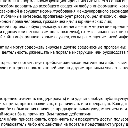
т помешать нормальному функционированию сайта и его сервисов;
способом доводить до всеобщего сведения любую информацию, кото
возаконной (нарушает нормы/требования международного законодат
 публичные интересы, пропагандирует расовую, религиозную, наци
ном права человека, гражданина и/или юридических лиц;
ацией портала любую рекламу, в том числе – коммерческие предло
и одному или нескольким пользователям), схемы финансовых пирам
й сайта информацию, кроме случаев, когда размещение такой ин
ат или могут содержать вирусы и другие вредоносные программы;
ю деятельность, размещать на портале инструкции или руководств
торая, не соответствует требованиям законодательства либо являе
мляет интересы пользователей или по другим причинам является не
 усмотрению изменять (модерировать) или удалять любую публикуе
запреты, приостанавливать, ограничивать или прекращать Ваш дос
ли без объяснения причин, с предварительным уведомлением или б
рый может быть причинен Вам такими действиями;
теля и/или приостановить, ограничить или прекратить доступ польз
пользователь либо его действия на портале представляют угрозу д