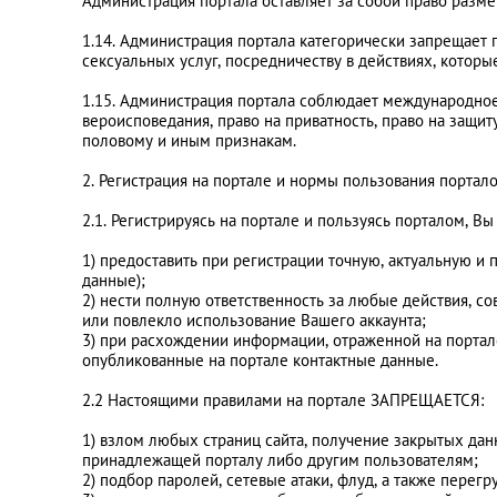
Администрация портала оставляет за собой право разме
1.14. Администрация портала категорически запрещает
сексуальных услуг, посредничеству в действиях, котор
1.15. Администрация портала соблюдает международное 
вероисповедания, право на приватность, право на защи
половому и иным признакам.
2. Регистрация на портале и нормы пользования портал
2.1. Регистрируясь на портале и пользуясь порталом, Вы
1) предоставить при регистрации точную, актуальную 
данные);
2) нести полную ответственность за любые действия, с
или повлекло использование Вашего аккаунта;
3) при расхождении информации, отраженной на портал
опубликованные на портале контактные данные.
2.2 Настоящими правилами на портале ЗАПРЕЩАЕТСЯ:
1) взлом любых страниц сайта, получение закрытых да
принадлежащей порталу либо другим пользователям;
2) подбор паролей, сетевые атаки, флуд, а также пере