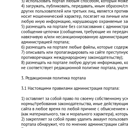
3) использовать портал любым способом, который може
4) загружать, публиковать, передавать, иным образом/
других пользователей или третьих лиц, является проти
носит мошеннический характер, посягает на личные или
любую иную информацию, нарушающую охраняемые зако
5) размещать на портале без согласования с администр
сообщения-цепочки (сообщения, требующие их передач
навязчивую и/или несанкционированную администрацие
администрацией портала;
6) размещать на портале любые файлы, которые содерж
7) описывать или пропагандировать на сайте преступну
противоречащих международному законодательству);
8) размещать на портале любую другую информацию, ко
не соответствует редакционной политике портала, уще
3. Редакционная политика портала
3.1 Настоящими правилами администрация портала:
1) оставляет за собой право по своему собственному
нормы/требования законодательства, иные действующие 
сайта в любое время по любой причине с объяснением и
(как материального, так и морального характера), кото
2) закрепляет за собой право удалить аккаунт пользова
портала обнаружит, что по мнению администрации сайта 