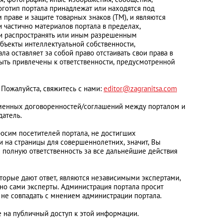
логотип портала принадлежат или находятся под
праве и защите товарных знаков (ТМ), и являются
 частично материалов портала в пределах,
ски распространять или иным разрешенным
бъекты интеллектуальной собственности,
 оставляет за собой право отстаивать свои права в
быть привлечены к ответственности, предусмотренной
 Пожалуйста, свяжитесь с нами:
editor@zagranitsa.com
сьменных договоренностей/соглашений между порталом и
датель.
осим посетителей портала, не достигших
и на страницы для совершеннолетних, значит, Вы
е полную ответственность за все дальнейшие действия
оторые дают ответ, являются независимыми экспертами,
но сами эксперты. Администрация портала просит
т не совпадать с мнением администрации портала.
е на публичный доступ к этой информации.