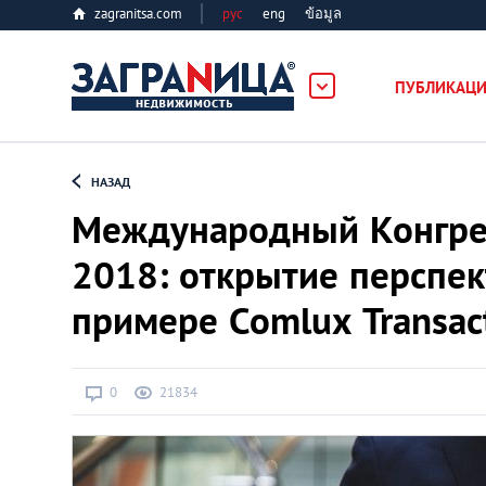
zagranitsa.com
рус
eng
ข้อมูล
ость
ПУБЛИКАЦ
Loading...
НАЗАД
Международный Конгрес
2018: открытие перспе
примере Comlux Transac
Все города
Алматы
0
21834
Астана