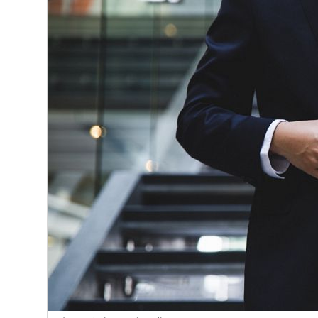
Афины
Киев
Лондон
Лос-Анджелес
Москва
Париж
Паттайя
Пхукет