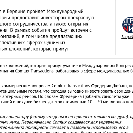
бря в Берлине пройдет Международный
торый предоставит инвесторам прекрасную
ного сотрудничества, а также открытия
ния. В рамках события пройдут встречи с
омпаний, в том числе предлагающих
«Тихая гавань» дл
Загра
рспективных сферах Одним из
русских капиталов
ных вложений, которые примут
интервью с дирек
АНАЛИТИЧЕСКИЕ СТАТЬИ
зарубежной недв
дных вложений, которые примут участие в Международном Конгрес
компании Knight F
мпания Comlux Transactions, работающая в сфере международных б
о коммерческим вопросам Comlux Transactions Фредерик Дюбант, ц
отенциальным гостям, что сегодня выгодно инвестировать свои день
я чартерных рейсов. По словам Фредерика Дюбанта, самолеты уже
стиций и покупки бизнес-джетов стоимостью 10 – 30 миллионов до
ому оператору (потому что деньги он приносит только в воздухе), п
чных нужд. Первоначально Comlux создавался для управления
тер-клиента приобрести самолет и позволить использовать его в
живание и позволить владельцу летать бесплатно. К слову, этот