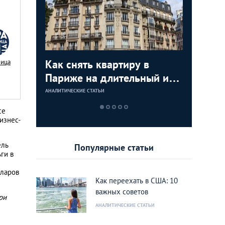
я
Как снять квартиру в
Как куп
Недвижи
Аренда 
Nица
:
Париже на длительный или
США: по
как купи
Лондоне
тором по
короткий срок
инструкц
моря и з
АНАЛИТИЧЕСКИЕ СТАТЬИ
АНАЛИТИЧЕСКИЕ 
АНАЛИТИЧЕСКИЕ 
АНАЛИТИЧЕСКИЕ 
ижимости
дом или
се
rank
Калифо
изнес-
ель
Популярные статьи
ги в
лларов
Как переехать в США: 10
важных советов
ри
АНАЛИТИЧЕСКИЕ СТАТЬИ