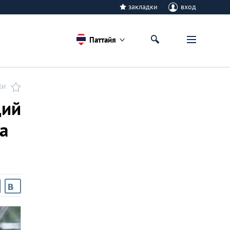
закладки
вход
Паттайя
КИ
ций
а