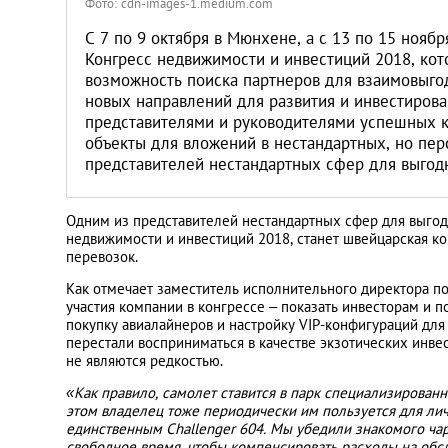
Санкт-Петербург
Фото: cdn-images-1.medium.com
С 7 по 9 октября в Мюнхене, а с 13 по 15 ноя
Конгресс недвижимости и инвестиций 2018, ко
возможность поиска партнеров для взаимовыгод
новых направлений для развития и инвестирова
представителями и руководителями успешных к
объекты для вложений в нестандартных, но пе
представителей нестандартных сфер для выгод
Одним из представителей нестандартных сфер для выго
недвижимости и инвестиций 2018, станет швейцарская ко
перевозок.
Как отмечает заместитель исполнительного директора п
участия компании в конгрессе – показать инвесторам и п
покупку авиалайнеров и настройку VIP-конфигураций дл
перестали восприниматься в качестве экзотических инве
не являются редкостью.
«Как правило, самолет ставится в парк специализированн
этом владелец тоже периодически им пользуется для ли
единственным Challenger 604. Мы убедили знакомого чар
свободное время, чтобы компенсировать расходы на обслу