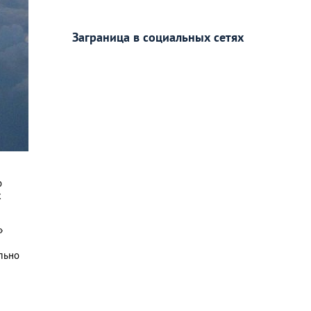
Заграница в социальных сетях
о
х
»
льно