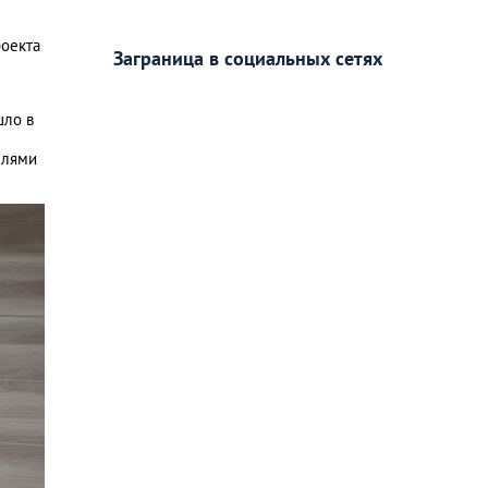
роекта
Заграница в социальных сетях
шло в
елями