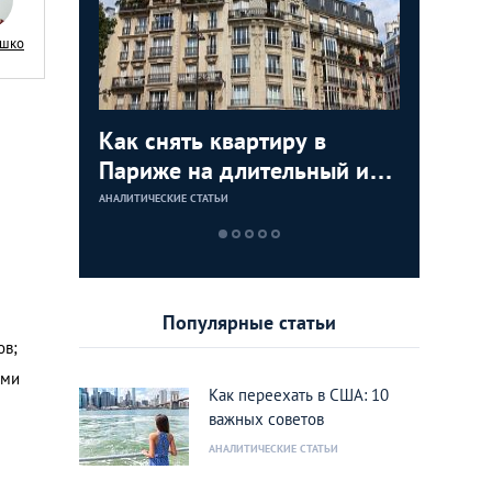
ашко
я
Как снять квартиру в
Как куп
Недвижи
Аренда 
:
Париже на длительный или
США: по
как купи
Лондоне
тором по
короткий срок
инструкц
моря и з
АНАЛИТИЧЕСКИЕ СТАТЬИ
АНАЛИТИЧЕСКИЕ 
АНАЛИТИЧЕСКИЕ 
АНАЛИТИЧЕСКИЕ 
ижимости
дом или
rank
Калифо
Популярные статьи
ов;
ями
Как переехать в США: 10
важных советов
АНАЛИТИЧЕСКИЕ СТАТЬИ