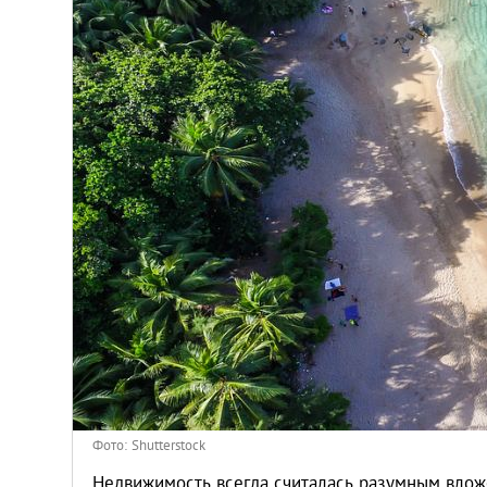
Афины
Киев
Лондон
Лос-Анджелес
Москва
Париж
Паттайя
Пхукет
Фото: Shutterstock
Недвижимость всегда считалась разумным вложе