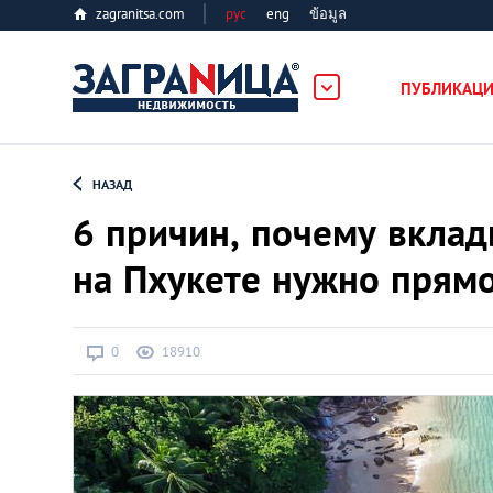
zagranitsa.com
рус
eng
ข้อมูล
ость
ПУБЛИКАЦ
Loading...
НАЗАД
6 причин, почему вклад
на Пхукете нужно прямо
Все города
0
18910
Алматы
Астана