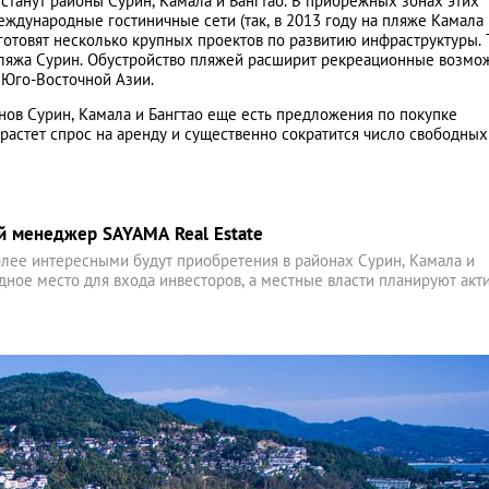
станут районы Сурин, Камала и Бангтао. В прибрежных зонах этих
еждународные гостиничные сети (так, в 2013 году на пляже Камала
 готовят несколько крупных проектов по развитию инфраструктуры. Т
 пляжа Сурин. Обустройство пляжей расширит рекреационные возмо
а Юго-Восточной Азии.
нов Сурин, Камала и Бангтао еще есть предложения по покупке
растет спрос на аренду и существенно сократится число свободных
й менеджер SAYAMA Real Estate
олее интересными будут приобретения в районах Сурин, Камала и
одное место для входа инвесторов, а местные власти планируют акт