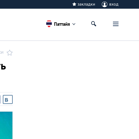
закладки
вход
Паттайя
КИ
ть