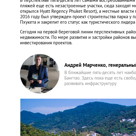
В перспективе пять-десять лет самыми востребованными 
пляжей еще есть незастроенные участки, сюда заходят м
открылся Hyatt Regency Phuket Resort), а местные власти
2016 году был утвержден проект строительства парка у
Пхукета и закрепит его статус как туристического лидер
Сегодня на первой береговой линии перспективных райо
недвижимости. По мере развития и застройки районов вы
инвестирования проектов.
Андрей Марченко, генеральны
В ближайшие пять-десять лет наиб
Бангтао. Здесь пока еще есть своб
развивать инфраструктуру