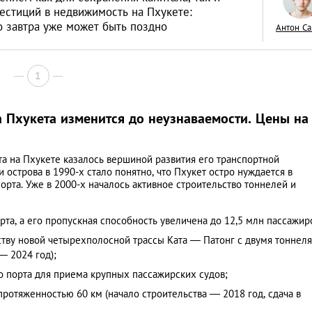
естиций в недвижимость на Пхукете:
о завтра уже может быть поздно
Антон С
1
«Тихая гавань» дл
русских капиталов
а Пхукета изменится до неузнаваемости. Цены на
интервью с дирек
АНАЛИТИЧЕСКИЕ СТАТЬИ
зарубежной недв
а на Пхукете казалось вершиной развития его транспортной
компании Knight F
 острова в 1990-х стало понятно, что Пхукет остро нуждается в
орта. Уже в 2000-х началось активное строительство тоннелей и
та, а его пропускная способность увеличена до 12,5 млн пассажир
ству новой четырехполосной трассы Ката — Патонг с двумя тоннел
— 2024 год);
 порта для приема крупных пассажирских судов;
ротяженностью 60 км (начало строительства — 2018 год, сдача в