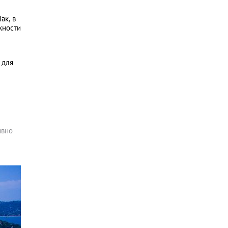
ак, в
жности
 для
ивно