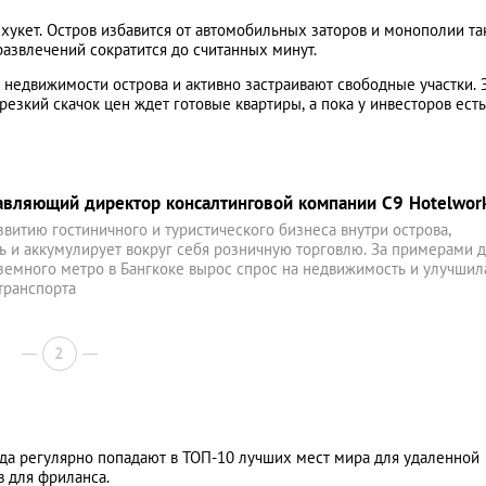
хукет. Остров избавится от автомобильных заторов и монополии та
развлечений сократится до считанных минут.
недвижимости острова и активно застраивают свободные участки. 
зкий скачок цен ждет готовые квартиры, а пока у инвесторов есть
равляющий директор консалтинговой компании C9 Hotelwor
звитию гостиничного и туристического бизнеса внутри острова,
ь и аккумулирует вокруг себя розничную торговлю. За примерами 
земного метро в Бангкоке вырос спрос на недвижимость и улучшил
транспорта
2
да регулярно попадают в ТОП-10 лучших мест мира для удаленной
в для фриланса.