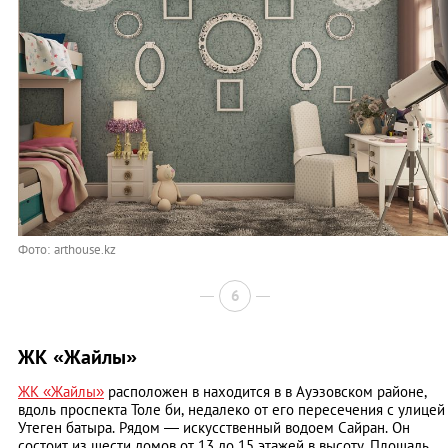
Фото: arthouse.kz
6
ЖК «Жайлы»
ЖК «Жайлы»
расположен в находится в в Ауэзовском районе,
вдоль проспекта Толе би, недалеко от его пересечения с улицей
Утеген батыра. Рядом — искусственный водоем Сайран. Он
состоит из шести домов от 13 до 15 этажей в высоту. Площадь