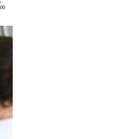
з
700