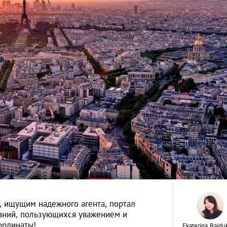
 ищущим надежного агента, портал
аний, пользующихся уважением и
ординаты!
Ekaterina Baidu