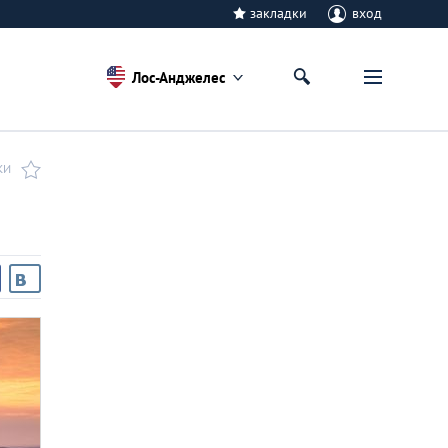
закладки
вход
Лос-Анджелес
КИ