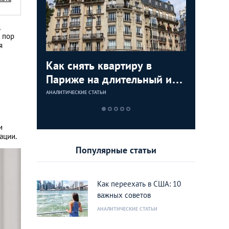
,
 пор
я
я
Как снять квартиру в
Как куп
Недвижи
Аренда 
:
Париже на длительный или
США: по
как купи
Лондоне
тором по
короткий срок
инструкц
моря и з
АНАЛИТИЧЕСКИЕ СТАТЬИ
АНАЛИТИЧЕСКИЕ 
АНАЛИТИЧЕСКИЕ 
АНАЛИТИЧЕСКИЕ 
ижимости
дом или
rank
Калифо
и
ации.
Популярные статьи
Как переехать в США: 10
важных советов
АНАЛИТИЧЕСКИЕ СТАТЬИ