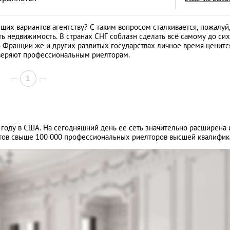
щих вариантов агентству? С таким вопросом сталкивается, пожалуй
ь недвижимость. В странах СНГ соблазн сделать всё самому до сих
о Франции же и других развитых государствах личное время ценитс
оверяют профессиональным риелторам.
«Тихая гавань» дл
русских капиталов
1
интервью с дирек
АНАЛИТИЧЕСКИЕ СТАТЬИ
зарубежной недв
компании Knight F
году в США. На сегодняшний день ее сеть значительно расширена 
ентов свыше 100 000 профессиональных риелторов высшей квалифик