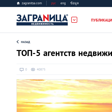
zagranitsa.com
рус
eng
ข้อมูล
ость
ПУБЛИКАЦ
Loading...
НАЗАД
ТОП-5 агентств недвиж
0
40875
Все города
Алматы
Астана