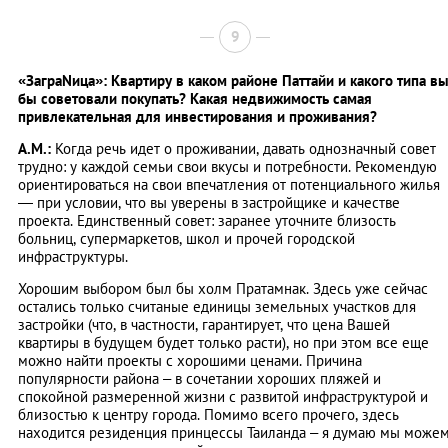
9
«ЗаграNица»: Квартиру в каком районе Паттайи и какого типа в
бы советовали покупать? Какая недвижимость самая
привлекательная для инвестирования и проживания?
А.М.:
Когда речь идет о проживании, давать однозначный совет
трудно: у каждой семьи свои вкусы и потребности. Рекомендую
ориентироваться на свои впечатления от потенциального жилья
— при условии, что вы уверены в застройщике и качестве
проекта. Единственный совет: заранее уточните близость
больниц, супермаркетов, школ и прочей городской
инфраструктуры.
Хорошим выбором был бы холм Пратамнак. Здесь уже сейчас
остались только считаные единицы земельных участков для
застройки (что, в частности, гарантирует, что цена Вашей
квартиры в будущем будет только расти), но при этом все еще
можно найти проекты с хорошими ценами. Причина
популярности района – в сочетании хороших пляжей и
спокойной размеренной жизни с развитой инфраструктурой и
близостью к центру города. Помимо всего прочего, здесь
находится резиденция принцессы Таиланда – я думаю мы може