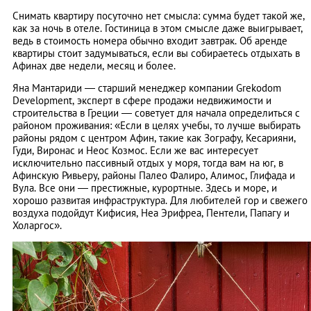
Снимать квартиру посуточно нет смысла: сумма будет такой же,
как за ночь в отеле. Гостиница в этом смысле даже выигрывает,
ведь в стоимость номера обычно входит завтрак. Об аренде
квартиры стоит задумываться, если вы собираетесь отдыхать в
Афинах две недели, месяц и более.
Яна Мантариди ― старший менеджер компании Grekodom
Development, эксперт в сфере продажи недвижимости и
строительства в Греции — советует для начала определиться с
районом проживания: «Если в целях учебы, то лучше выбирать
районы рядом с центром Афин, такие как Зографу, Кесарияни,
Гуди, Виронас и Неос Козмос. Если же вас интересует
исключительно пассивный отдых у моря, тогда вам на юг, в
Афинскую Ривьеру, районы Палео Фалиро, Алимос, Глифада и
Вула. Все они — престижные, курортные. Здесь и море, и
хорошо развитая инфраструктура. Для любителей гор и свежего
воздуха подойдут Кифисия, Неа Эрифреа, Пентели, Папагу и
Холаргос».