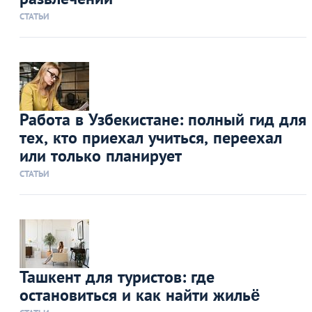
СТАТЬИ
Работа в Узбекистане: полный гид для
тех, кто приехал учиться, переехал
или только планирует
СТАТЬИ
Ташкент для туристов: где
остановиться и как найти жильё