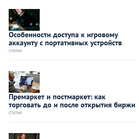
Особенности доступа к игровому
аккаунту с портативных устройств
СТАТЬИ
Премаркет и постмаркет: как
торговать до и после открытия биржи
СТАТЬИ