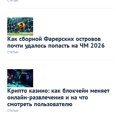
СТАТЬИ
Как сборной Фарерских островов
почти удалось попасть на ЧМ 2026
СТАТЬИ
Крипто казино: как блокчейн меняет
онлайн-развлечения и на что
смотреть пользователю
СТАТЬИ