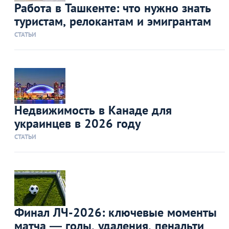
Работа в Ташкенте: что нужно знать
туристам, релокантам и эмигрантам
СТАТЬИ
Недвижимость в Канаде для
украинцев в 2026 году
СТАТЬИ
Финал ЛЧ-2026: ключевые моменты
матча — голы, удаления, пенальти