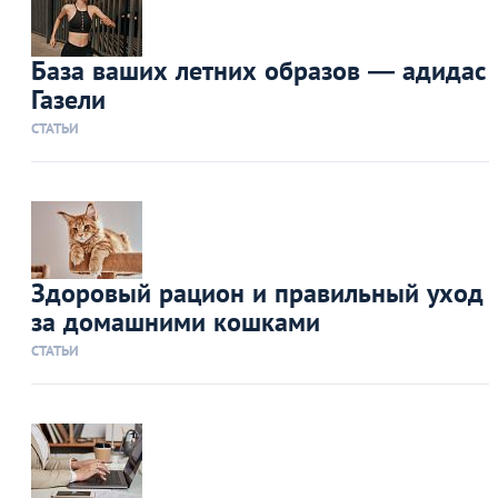
База ваших летних образов — адидас
Газели
СТАТЬИ
Здоровый рацион и правильный уход
за домашними кошками
СТАТЬИ