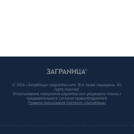
© 2026 «ЗаграNица» (zagranitsa.com). Все права защищены. All
rights reserved.
Использование материалов zagranitsa.com разрешено только с
предварительного согласия правообладателей.
Правила пользования порталом «ЗаграNица»