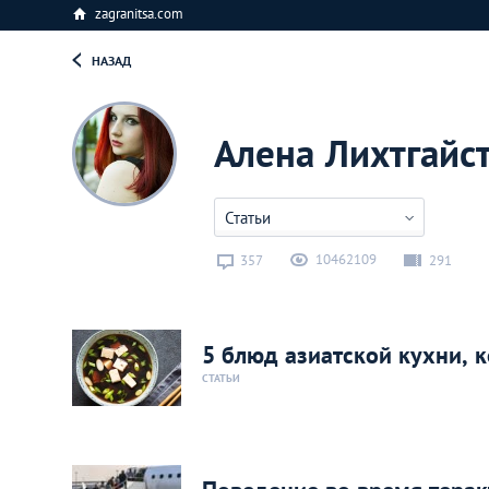
zagranitsa.com
НАЗАД
Алена Лихтгайс
Статьи
10462109
357
291
5 блюд азиатской кухни, 
СТАТЬИ