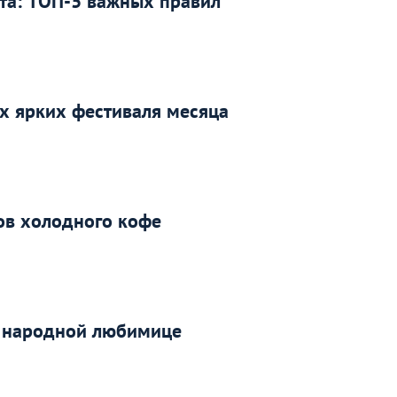
та: ТОП-5 важных правил
х ярких фестиваля месяца
тов холодного кофе
о народной любимице