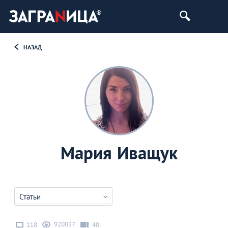
НАЗАД
Мария Иващук
Статьи
920037
118
40