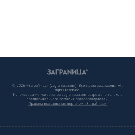
© 2026 «ЗаграNица» (zagranitsa.com). Все права защищены. All
rights reserved.
Использование материалов zagranitsa.com разрешено только с
предварительного согласия правообладателей.
Правила пользования порталом «ЗаграNица»