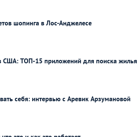
ретов шопинга в Лос-Анджелесе
в США: ТОП-15 приложений для поиска жилья
вать себя: интервью с Аревик Арзумановой
что это и как это работает