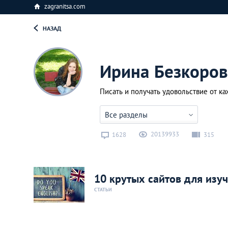
zagranitsa.com
НАЗАД
Ирина Безкоров
Писать и получать удовольствие от ка
Все разделы
20139933
1628
315
10 крутых сайтов для изу
СТАТЬИ