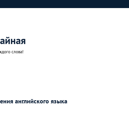
айная
ждого слова!
чения английского языка