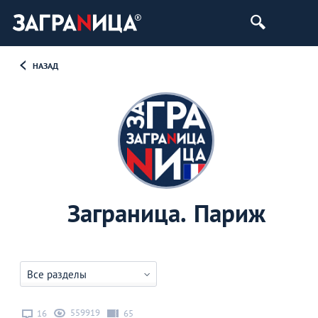
НАЗАД
Заграница. Париж
Все разделы
559919
16
65