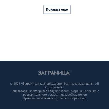
Показать еще
© 2026 «ЗаграNица» (zagranitsa.com). Все права защищены. All
rights reserved.
Использование материалов zagranitsa.com разрешено только с
предварительного согласия правообладателей.
Правила пользования порталом «ЗаграNица»