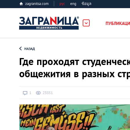
zagranitsa.com
рус
eng
ข้อมูล
ость
ПУБЛИКАЦ
Loading...
НАЗАД
Где проходят студенчес
общежития в разных ст
Все города
1
23351
Алматы
Астана