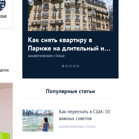
Nица
я
Как снять квартиру в
Как куп
Недвижи
Аренда 
:
Париже на длительный или
США: по
как купи
Лондоне
тором по
короткий срок
инструкц
моря и з
АНАЛИТИЧЕСКИЕ СТАТЬИ
АНАЛИТИЧЕСКИЕ 
АНАЛИТИЧЕСКИЕ 
АНАЛИТИЧЕСКИЕ 
ижимости
дом или
 цели
rank
Калифо
Популярные статьи
Как переехать в США: 10
важных советов
АНАЛИТИЧЕСКИЕ СТАТЬИ