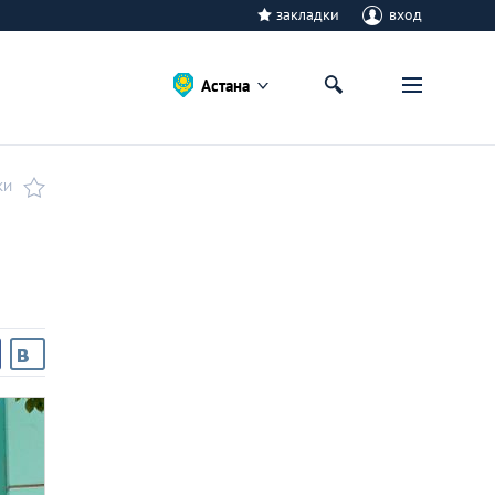
закладки
вход
Астана
КИ