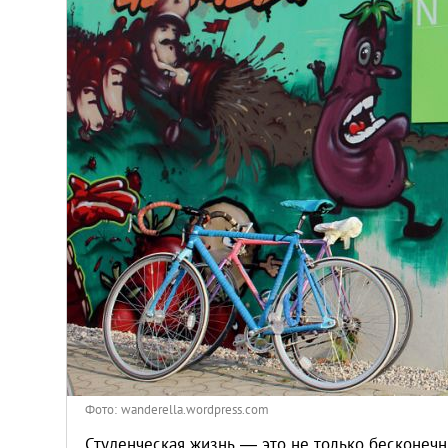
Афины
Киев
Лондон
Лос-Анджелес
Москва
Париж
Паттайя
Пхукет
Фото: wanderella.wordpress.com
Студенческая жизнь — это не только бесконечн