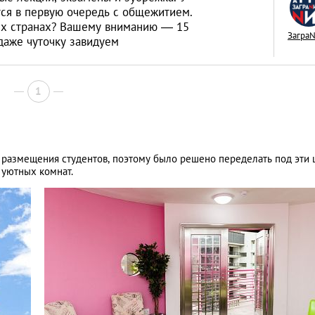
тся в первую очередь с общежитием.
ных странах? Вашему вниманию ― 15
Загра
даже чуточку завидуем
«Тихая гавань» дл
1
русских капиталов
интервью с дирек
АНАЛИТИЧЕСКИЕ СТАТЬИ
зарубежной недв
для размещения студентов, поэтому было решено переделать под эти
компании Knight F
 уютных комнат.