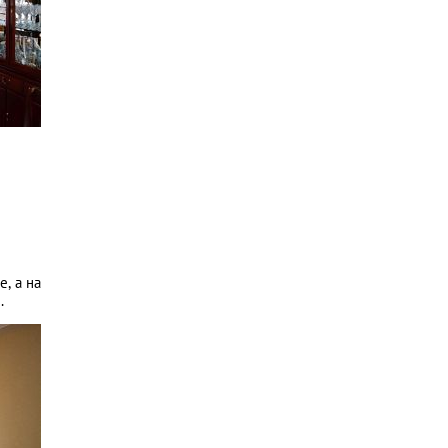
, а на
.