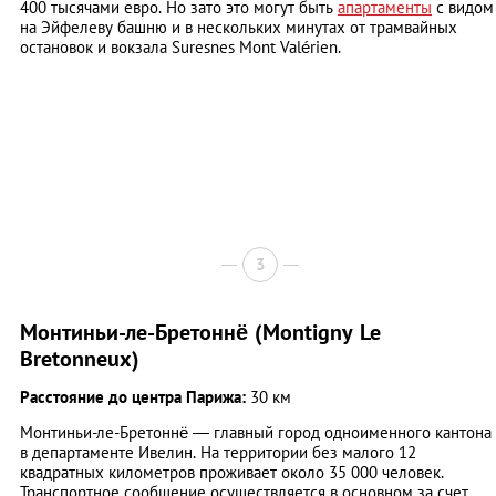
400 тысячами евро. Но зато это могут быть
апартаменты
с видом
на Эйфелеву башню и в нескольких минутах от трамвайных
остановок и вокзала Suresnes Mont Valérien.
3
Монтиньи-ле-Бретоннё (Montigny Le
Bretonneux)
Расстояние до центра Парижа:
30 км
Монтиньи-ле-Бретоннё — главный город одноименного кантона
в департаменте Ивелин. На территории без малого 12
квадратных километров проживает около 35 000 человек.
Транспортное сообщение осуществляется в основном за счет