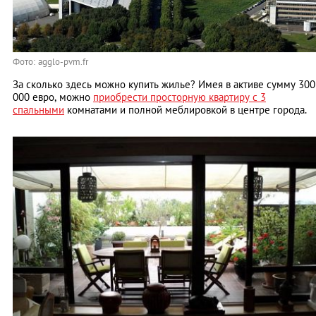
Фото: agglo-pvm.fr
За сколько здесь можно купить жилье? Имея в активе сумму 300
000 евро, можно
приобрести просторную квартиру
с 3
спальными
комнатами и полной меблировкой в центре города.