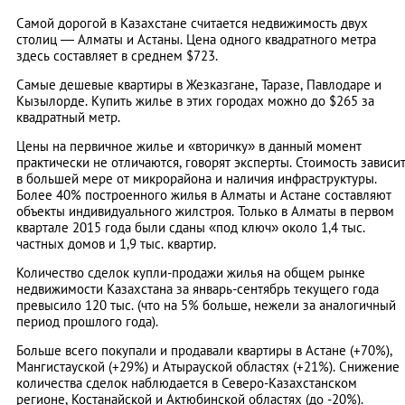
Самой дорогой в Казахстане считается недвижимость двух
столиц — Алматы и Астаны. Цена одного квадратного метра
здесь составляет в среднем $723.
Самые дешевые квартиры в Жезказгане, Таразе, Павлодаре и
Кызылорде. Купить жилье в этих городах можно до $265 за
квадратный метр.
Цены на первичное жилье и «вторичку» в данный момент
практически не отличаются, говорят эксперты. Стоимость зависи
в большей мере от микрорайона и наличия инфраструктуры.
Более 40% построенного жилья в Алматы и Астане составляют
объекты индивидуального жилстроя. Только в Алматы в первом
квартале 2015 года были сданы «под ключ» около 1,4 тыс.
частных домов и 1,9 тыс. квартир.
Количество сделок купли-продажи жилья на общем рынке
недвижимости Казахстана за январь-сентябрь текущего года
превысило 120 тыс. (что на 5% больше, нежели за аналогичный
период прошлого года).
Больше всего покупали и продавали квартиры в Астане (+70%),
Мангистауской (+29%) и Атырауской областях (+21%). Снижение
количества сделок наблюдается в Северо-Казахстанском
регионе, Костанайской и Актюбинской областях (до -20%).