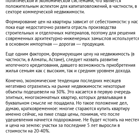
политической и экономической системами, что является
положительным аспектом для капиталовложений, в частности, в
секторе коммерческой недвижимости.
Формирование цен на квартиры зависит от себестоимости: у нас
пока еще недостаточно развита отрасль производства
строительных и отделочных материалов, поэтому для решения
современных архитектурно-инженерных замыслов используетс
в основном импортная — дорогая — продукция.
Еще одним фактором, формирующим цену на недвижимость (в
частности, в Алматы, Астане), следует назвать развитие
ипотечного кредитования, давшего возможность приобретения
жилья семьям как с высоким, так и средним уровнем дохода.
Конечно, экономические тенденции последних месяцев
негативно отразились на рынке недвижимости: некоторые
объекты подешевели на 30%. Это касается в первую очередь
элитных, многокомнатных квартир, которых девальвация в
буквальном смысле не пощадила. Но такое положение дел,
думаю, кратковременное: многие стараются купить квартиру
именно сейчас, на пике спада цены, понимая, что после
удешевления начнется подорожание. Не будет «стоять на месте
и цена на землю: участки за последние 5 лет выросли в
стоимости на 20-40%.