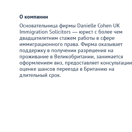
Венгрия
О компании
Германия
Основательница фирмы Danielle Cohen UK
Immigration Solicitors ― юрист с более чем
Греция
двадцатилетним стажем работы в сфере
иммиграционного права. Фирма оказывает
поддержку в получении разрешения на
Испания
проживание в Великобритании, занимается
оформлением виз, предоставляет консультации
оценке шансов переезда в Британию на
Казахстан
длительный срок.
Канада
Кипр
Латвия