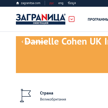
zagranitsa.com
рус
eng
ข้อมูล
ПРОГРАММ
Loading...
Danielle Cohen UK I
Все компании
Все страны
Болгария
Страна
Великобритания
Великобритания