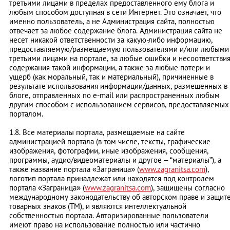
третьими лицами в пределах предоставленного ему блога и
любым способом доступная в сети Интернет. Это означает, что
именно пользователь, а не Администрация сайта, полностью
отвечает за любое содержание блога. Администрация сайта не
несет никакой ответственности за какую-либо информацию,
предоставляемую/размещаемую пользователями и/или любыми
третьими лицами на портале, за любые ошибки и несоответстви
содержания такой информации, а также за любые потери и
ущерб (как моральный, так и материальный), причиненные в
результате использования информации/данных, размещенных в
блоге, отправленных по e-mail или распространенных любым
другим способом с использованием сервисов, предоставляемых
порталом.
1.8. Все материалы портала, размещаемые на сайте
администрацией портала (в том числе, тексты, графические
изображения, фотографии, иные изображения, сообщения,
программы, аудио/видеоматериалы и другое – “материалы”), а
также название портала «Заграница» (
www.zagranitsa.com
),
логотип портала принадлежат или находятся под контролем
портала «Заграница» (
www.zagranitsa.com
), защищены согласно
международному законодательству об авторском праве и защит
товарных знаков (ТМ), и являются интеллектуальной
собственностью портала. Авторизированные пользователи
имеют право на использование полностью или частично