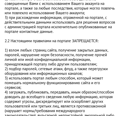
совершенные Вами с использованием Вашего аккаунта на
портале, а также за любые последствия, которые могло повлечь
или повлекло использование Вашего аккаунта;
3) при расхождении информации, отраженной на портале, с
действительными данными использовать для решения вопросов
с администрацией портала исключительно опубликованные на
портале контактные данные.
2.2 Настоящими правилами на портале ЗАПРЕЩАЕТСЯ:
1) взлом любых страниц сайта, получение закрытых данных,
паролей, нарушение норм безопасности, получение прочей
личной или иной конфиденциальной информации,
принадлежащей порталу либо другим пользователям;
2) подбор паролей, сетевые атаки, флуд, а также перегрузки
оборудования или информационных каналов;
3) использовать портал любым способом, который может
помешать нормальному функционированию сайта и его
сервисов;
4) загружать, публиковать, передавать, иным образом/способом
доводить до всеобщего сведения любую информацию, которая
содержит угрозы, дискредитирует или оскорбляет других
пользователей или третьих лиц, является противозаконной
(нарушает нормы/требования международного
законодательства), вульгарной, непристойной, аморальной либо