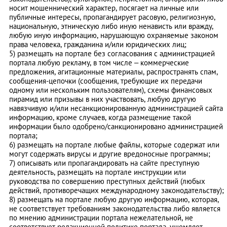
носит мошеннический характер, посягает на личные или
публичные интересы, пропагандирует расовую, религиозную,
национальную, этническую либо иную ненависть или вражду,
любую иную информацию, нарушающую охраняемые законом
права человека, гражданина и/или юридических лиц;
5) размещать на портале без согласования с администрацией
портала любую рекламу, в том числе – коммерческие
предложения, агитационные материалы, распространять спам,
сообщения-цепочки (сообщения, требующие их передачи
одному или нескольким пользователям), схемы финансовых
пирамид или призывы в них участвовать, любую другую
навязчивую и/или несанкционированную администрацией сайта
информацию, кроме случаев, когда размещение такой
информации было одобрено/санкционировано администрацией
портала;
6) размещать на портале любые файлы, которые содержат или
могут содержать вирусы и другие вредоносные программы;
7) описывать или пропагандировать на сайте преступную
деятельность, размещать на портале инструкции или
руководства по совершению преступных действий (любых
действий, противоречащих международному законодательству);
8) размещать на портале любую другую информацию, которая,
не соответствует требованиям законодательства либо является
по мнению администрации портала нежелательной, не
соответствует редакционной политике портала, ущемляет