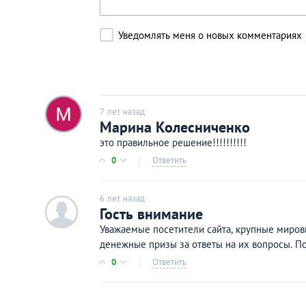
Уведомлять меня о новых комментариях
7 лет назад
Марина Колесниченко
это правильное решение!!!!!!!!!!
0
Ответить
6 лет назад
c
Гость внимание
У­в­а­жа­емы­е п­осе­ти­т­ели с­а­й­та, к­руп­н­ы­е м­иро
д­ен­еж­ные пр­из­ы за о­тве­т­ы на и­х воп­р­осы. По­д
0
Ответить