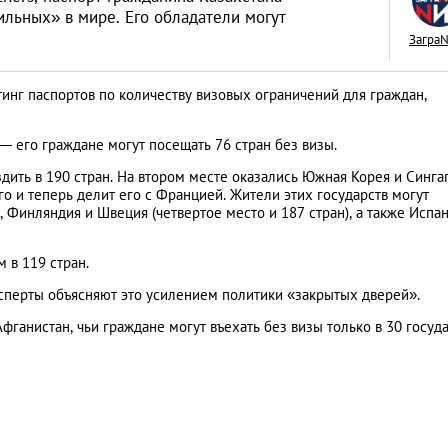
ильных» в мире. Его обладатели могут
Загра
тинг паспортов по количеству визовых ограничений для граждан,
Как открыть бизне
― его граждане могут посещать 76 стран без визы.
Словакии: процед
здить в 190 стран. На втором месте оказались Южная Корея и Синга
иностранцев
АНАЛИТИЧЕСКИЕ СТАТЬИ
ого и теперь делит его с Францией. Жители этих государств могут
, Финляндия и Швеция (четвертое место и 187 стран), а также Испа
 в 119 стран.
сперты объясняют это усилением политики «закрытых дверей».
ганистан, чьи граждане могут въехать без визы только в 30 госуд