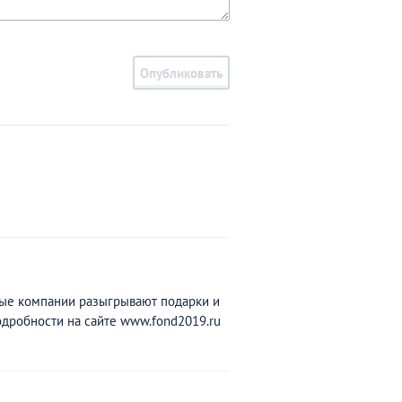
Опубликовать
в­ы­е к­ом­пании р­аз­ы­гр­ы­в­ают по­да­р­к­и и
ро­б­ност­и н­а с­ай­т­е ww­w.­fo­n­d2019­.­ru