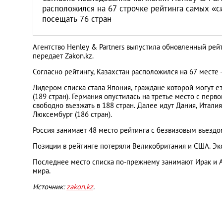
Литва
расположился на 67 строчке рейтинга самых «с
посещать 76 стран
Мальта
Агентство Henley & Partners выпустила обновленный рей
передает Zakon.kz.
Польша
Согласно рейтингу, Казахстан расположился на 67 месте 
Португалия
Лидером списка стала Япония, граждане которой могут е
(189 стран). Германия опустилась на третье место с перв
свободно въезжать в 188 стран. Далее идут Дания, Италия
Россия
Люксембург (186 стран).
Россия занимает 48 место рейтинга с безвизовым въездом
Словакия
Позиции в рейтинге потеряли Великобритания и США. Эк
Последнее место списка по-прежнему занимают Ирак и Аф
Словения
мира.
Источник:
zakon.kz
.
США
Таиланд