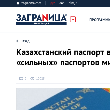
zagranitsa.com
рус
eng
ข้อมูล
ПРОГРАММ
Loading...
НАЗАД
Казахстанский паспорт 
«сильных» паспортов м
Все страны
2
12025
Болгария
Великобритания