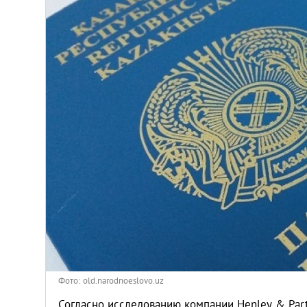
Венгрия
Германия
Греция
Испания
Казахстан
Канада
Кипр
Латвия
Фото: old.narodnoeslovo.uz
Согласно исследованию компании Henley & Part