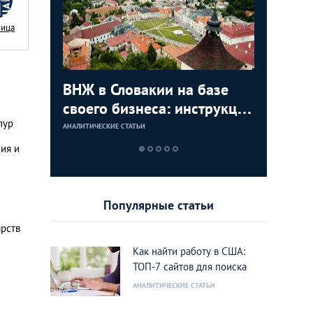
Nица
с в
ВНЖ в Словакии на базе
Деньги л
Зарплат
Виза в К
ура для
своего бизнеса: инструкция
тайских
выгодно
переехат
пур
для граждан СНГ
столице
кленово
АНАЛИТИЧЕСКИЕ СТАТЬИ
АНАЛИТИЧЕСКИЕ 
АНАЛИТИЧЕСКИЕ 
АНАЛИТИЧЕСКИЕ 
ния и
Популярные статьи
арств
Как найти работу в США:
ТОП-7 сайтов для поиска
АНАЛИТИЧЕСКИЕ СТАТЬИ