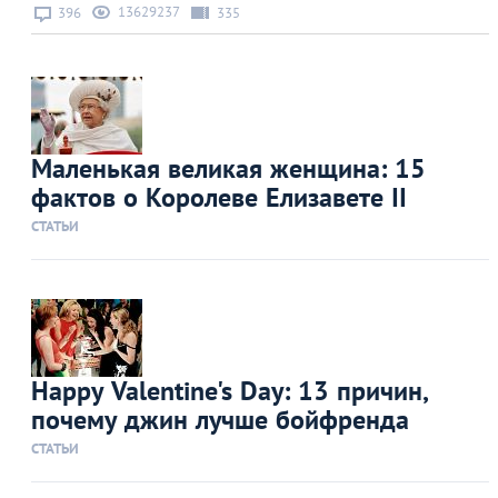
13629237
396
335
Маленькая великая женщина: 15
фактов о Королеве Елизавете II
СТАТЬИ
Happy Valentine's Day: 13 причин,
почему джин лучше бойфренда
СТАТЬИ