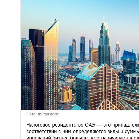
Венгрия
Германия
Греция
Испания
Казахстан
Канада
Кипр
Фото: shutterstock
Латвия
Налоговое резидентство ОАЭ — это принадлежно
соответствии с ним определяются виды и суммы
инноваций бизнес больше не ограничивается од