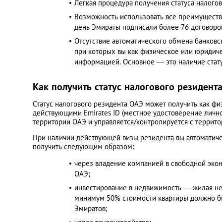
Легкая процедура получения статуса налогов
Возможность использовать все преимуществ
Украина
день Эмираты подписали более 76 договоро
Отсутствие автоматического обмена банковс
при которых вы как физическое или юридич
Франция
информацией. Основное — это наличие стату
Черногория
Как получить статус налогового резидент
Статус налогового резидента ОАЭ может получить как ф
Эстония
действующими Emirates ID (местное удостоверение личнос
территории ОАЭ и управляется/контролируется с террито
Другие
При наличии действующей визы резидента вы автоматиче
получить следующим образом:
через владение компанией в свободной эко
ОАЭ;
инвестирование в недвижимость — жилая не
минимум 50% стоимости квартиры должно бы
Эмиратов;