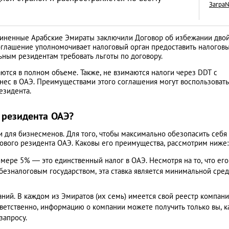
Загра
диненные Арабские Эмираты заключили Договор об избежании дво
соглашение уполномочивает налоговый орган предоставить налогов
ьным резидентам требовать льготы по договору.
Как открыть бизне
аются в полном объеме. Также, не взимаются налоги через DDT с
Словакии: процед
нес в ОАЭ. Преимуществами этого соглашения могут воспользовать
езидента.
иностранцев
АНАЛИТИЧЕСКИЕ СТАТЬИ
о резидента ОАЭ?
 для бизнесменов. Для того, чтобы максимально обезопасить себя 
гового резидента ОАЭ. Каковы его преимущества, рассмотрим ниже:
мере 5% — это единственный налог в ОАЭ. Несмотря на то, что его
 безналоговым государством, эта ставка является минимальной сре
ний. В каждом из Эмиратов (их семь) имеется свой реестр компани
тветственно, информацию о компании можете получить только вы, к
запросу.