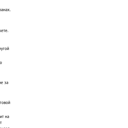
ранах.
жете.
ругой
о
ие за
оговой
ит на
т