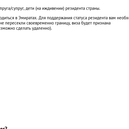
пруга/супруг, дети (на иждивении) резидента страны.
одиться в Эмиратах. Для поддержания статуса резидента вам необ
ы не пересекли своевременно границу, виза будет признана
озможно сделать удаленно).
ем?