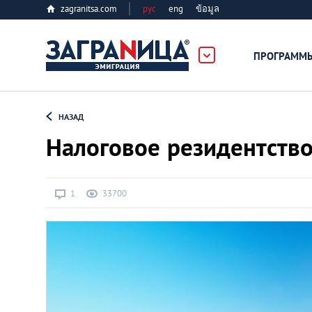
zagranitsa.com
рус
eng
ข้อมูล
ПРОГРАММ
Loading...
НАЗАД
Налоговое резидентств
1
33700
Все страны
Болгария
Великобритания