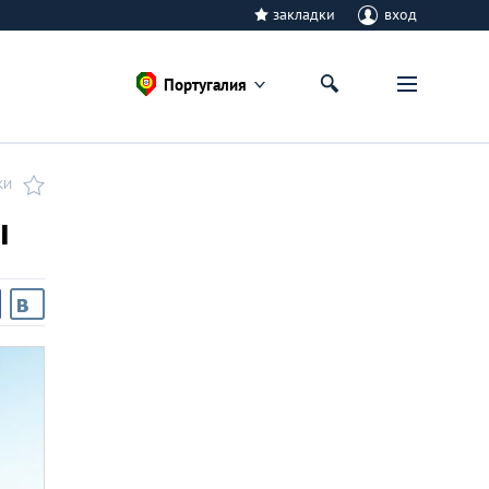
закладки
вход
Португалия
КИ
ы