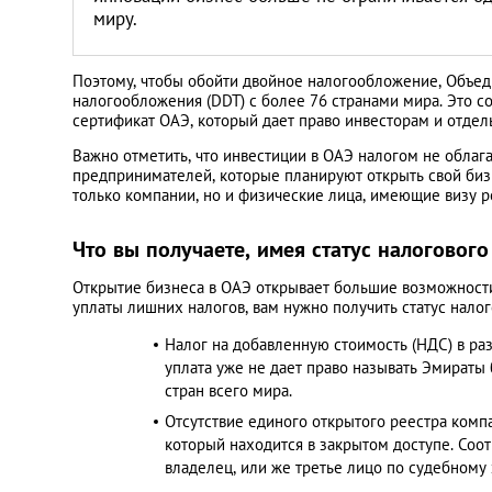
Литва
миру.
Мальта
Поэтому, чтобы обойти двойное налогообложение, Объе
налогообложения (DDT) с более 76 странами мира. Это 
сертификат ОАЭ, который дает право инвесторам и отдел
Польша
Важно отметить, что инвестиции в ОАЭ налогом не облаг
предпринимателей, которые планируют открыть свой биз
Португалия
только компании, но и физические лица, имеющие визу р
Россия
Что вы получаете, имея статус налоговог
Открытие бизнеса в ОАЭ открывает большие возможности
Словакия
уплаты лишних налогов, вам нужно получить статус нало
Налог на добавленную стоимость (НДС) в раз
Словения
уплата уже не дает право называть Эмираты
стран всего мира.
Отсутствие единого открытого реестра компа
США
который находится в закрытом доступе. Соо
владелец, или же третье лицо по судебному 
Таиланд