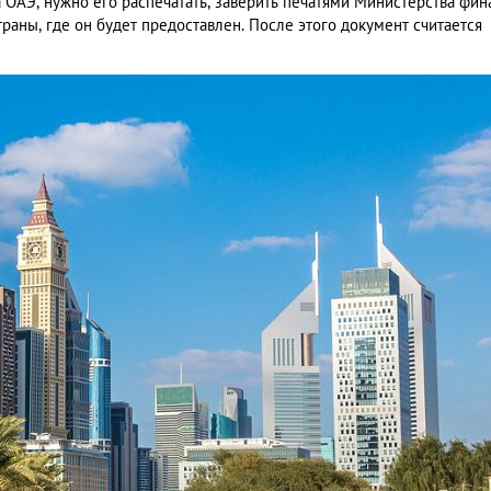
ОАЭ, нужно его распечатать, заверить печатями Министерства фин
траны, где он будет предоставлен. После этого документ считается