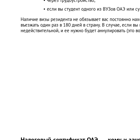
через трудоустройство;
если вы студент одного из ВУЗов ОАЭ или су
Наличие визы резидента не обязывает вас постоянно нах
въезжать один раз в 180 дней в страну. В случае, если в
недействительной, и ее нужно будет аннулировать (это в
Налоговый сертификат ОАЭ — кому и зач