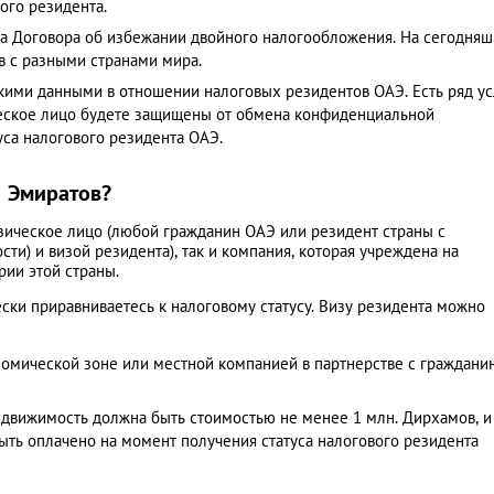
ого резидента.
а Договора об избежании двойного налогообложения. На сегодня
в с разными странами мира.
кими данными в отношении налоговых резидентов ОАЭ. Есть ряд у
еское лицо будете защищены от обмена конфиденциальной
са налогового резидента ОАЭ.
а Эмиратов?
изическое лицо (любой гражданин ОАЭ или резидент страны с
ти) и визой резидента), так и компания, которая учреждена на
рии этой страны.
ски приравниваетесь к налоговому статусу. Визу резидента можно
номической зоне или местной компанией в партнерстве с граждани
движимость должна быть стоимостью не менее 1 млн. Дирхамов, и
ть оплачено на момент получения статуса налогового резидента