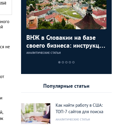
Nица
йного
ый
с в
ВНЖ в Словакии на базе
Деньги л
Зарплат
Виза в К
ура для
своего бизнеса: инструкция
тайских
выгодно
переехат
ся не
для граждан СНГ
столице
кленово
АНАЛИТИЧЕСКИЕ СТАТЬИ
АНАЛИТИЧЕСКИЕ 
АНАЛИТИЧЕСКИЕ 
АНАЛИТИЧЕСКИЕ 
от
Популярные статьи
ди
Как найти работу в США:
ТОП-7 сайтов для поиска
й,
ак
АНАЛИТИЧЕСКИЕ СТАТЬИ