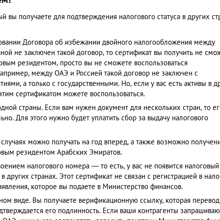
й вы получаете для подтверждения налогового статуса в других ст
овании Договора об избежании двойного налогообложения между
ой не заключен такой договор, то сертификат вы получить не смо
оговым резидентом, просто вы не сможете воспользоваться
Например, между ОАЭ и Россией такой договор не заключен с
ями, а только с государственными. Но, если у вас есть активы в д
 этим сертификатом можете воспользоваться.
дной страны. Если вам нужен документ для нескольких стран, то ег
ьно. Для этого нужно будет уплатить сбор за выдачу налогового
 случаях можно получать на год вперед, а также возможно получен
овым резидентом Арабских Эмиратов.
оением налогового номера — то есть, у вас не появится налоговый
в других странах. Этот сертификат не связан с регистрацией в нал
аявления, которое вы подаете в Министерство финансов.
нном виде. Вы получаете верификационную ссылку, которая перевод
одтверждается его подлинность. Если ваши контрагенты запрашиваю