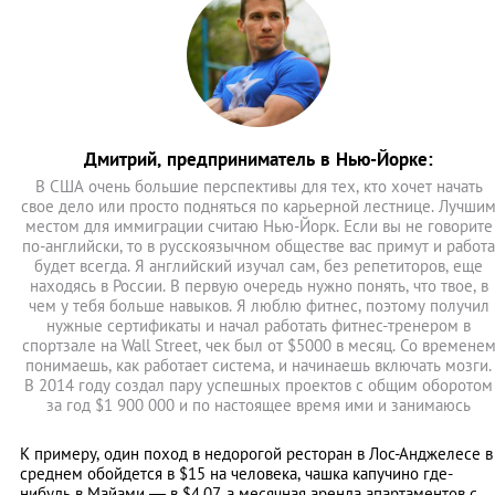
Дмитрий, предприниматель в Нью-Йорке:
В США очень большие перспективы для тех, кто хочет начать
свое дело или просто подняться по карьерной лестнице. Лучши
местом для иммиграции считаю Нью-Йорк. Если вы не говорите
по-английски, то в русскоязычном обществе вас примут и работа
будет всегда. Я английский изучал сам, без репетиторов, еще
находясь в России. В первую очередь нужно понять, что твое, в
чем у тебя больше навыков. Я люблю фитнес, поэтому получил
нужные сертификаты и начал работать фитнес-тренером в
спортзале на Wall Street, чек был от $5000 в месяц. Со времене
понимаешь, как работает система, и начинаешь включать мозги.
В 2014 году создал пару успешных проектов с общим оборотом
за год $1 900 000 и по настоящее время ими и занимаюсь
К примеру, один поход в недорогой ресторан в Лос-Анджелесе в
среднем обойдется в $15 на человека, чашка капучино где-
нибудь в Майами — в $4,07, а месячная аренда апартаментов с