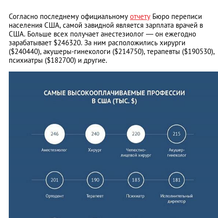
Согласно последнему официальному
отчету
Бюро переписи
населения США, самой завидной является зарплата врачей в
США. Больше всех получает анестезиолог — он ежегодно
зарабатывает $246320. За ним расположились хирурги
($240440), акушеры-гинекологи ($214750), терапевты ($190530),
психиатры ($182700) и другие.