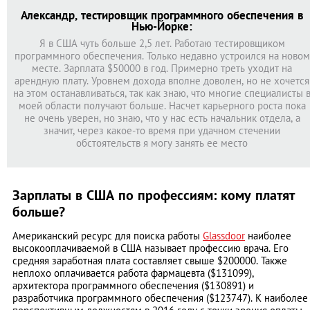
Александр, тестировщик программного обеспечения в
Нью-Йорке:
Я в США чуть больше 2,5 лет. Работаю тестировщиком
программного обеспечения. Только недавно устроился на новом
месте. Зарплата $50000 в год. Примерно треть уходит на
арендную плату. Уровнем дохода вполне доволен, но не хочется
на этом останавливаться, так как знаю, что многие специалисты 
моей области получают больше. Насчет карьерного роста пока
не очень уверен, но знаю, что у нас есть начальник отдела, а
значит, через какое-то время при удачном стечении
обстоятельств я могу занять ее место
Зарплаты в США по профессиям: кому платят
больше?
Американский ресурс для поиска работы
Glassdoor
наиболее
высокооплачиваемой в США называет профессию врача. Его
средняя заработная плата составляет свыше $200000. Также
неплохо оплачивается работа фармацевта ($131099),
архитектора программного обеспечения ($130891) и
разработчика программного обеспечения ($123747). К наиболее