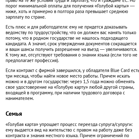
право на те же условия труда и зарплату, что и граждане ЕС. Но
порог минимальной оплаты для получения «Голубой карты» —
ниже, хоть и примерно в полтора раза превышает среднюю
зарплату по стране.
Есть плюс и для работодателя: ему не придется доказывать
ведомству по трудоустройству, что он должен вас нанять только
потому, что в родном государстве не нашлось подходящего
кандидата. А значит, срок утверждения документов сокращается
и ваши шансы получить разрешение на въезд — увеличиваются.
К тому же, отсутствуют требования о знании языка (если того не
предполагает профессия).
Если контракт с фирмой завершился, у обладателя Blue Card ест
три месяца, чтобы найти новое место работы. Причем искать
можно и в другом государстве: через 1,5 года можно обменять
свое удостоверение на «Голубую карту» любой другой страны,
входящей в программу, при наличии трудового договора с
нанимателем.
Семья
«Голубая карта» упрощает процесс переезда супруга/супруги:
ему выдается вид на жительство с правом на работу даже без
контракта и знания местного языка. Причем ограничений по