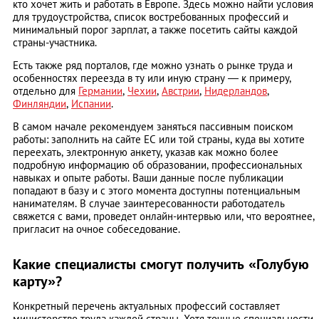
кто хочет жить и работать в Европе. Здесь можно найти условия
для трудоустройства, список востребованных профессий и
минимальный порог зарплат, а также посетить сайты каждой
страны-участника.
Есть также ряд порталов, где можно узнать о рынке труда и
особенностях переезда в ту или иную страну — к примеру,
отдельно для
Германии
,
Чехии
,
Австрии
,
Нидерландов
,
Финляндии
,
Испании
.
В самом начале рекомендуем заняться пассивным поиском
работы: заполнить на сайте ЕС или той страны, куда вы хотите
переехать, электронную анкету, указав как можно более
подробную информацию об образовании, профессиональных
навыках и опыте работы. Ваши данные после публикации
попадают в базу и с этого момента доступны потенциальным
нанимателям. В случае заинтересованности работодатель
свяжется с вами, проведет онлайн-интервью или, что вероятнее,
пригласит на очное собеседование.
Какие специалисты смогут получить «Голубую
карту»?
Конкретный перечень актуальных профессий составляет
министерство труда каждой страны. Хотя точные специальности