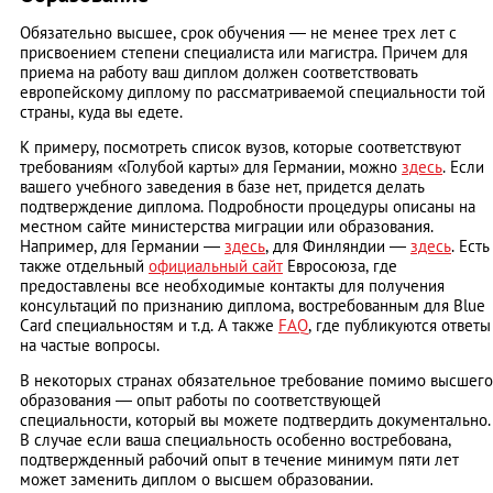
Обязательно высшее, срок обучения — не менее трех лет с
присвоением степени специалиста или магистра. Причем для
приема на работу ваш диплом должен соответствовать
европейскому диплому по рассматриваемой специальности той
страны, куда вы едете.
К примеру, посмотреть список вузов, которые соответствуют
требованиям «Голубой карты» для Германии, можно
здесь
. Если
вашего учебного заведения в базе нет, придется делать
подтверждение диплома. Подробности процедуры описаны на
местном сайте министерства миграции или образования.
Например, для Германии —
здесь
, для Финляндии —
здесь
. Есть
также отдельный
официальный сайт
Евросоюза, где
предоставлены все необходимые контакты для получения
консультаций по признанию диплома, востребованным для Blue
Card специальностям и т.д. А также
FAQ
, где публикуются ответы
на частые вопросы.
В некоторых странах обязательное требование помимо высшего
образования — опыт работы по соответствующей
специальности, который вы можете подтвердить документально.
В случае если ваша специальность особенно востребована,
подтвержденный рабочий опыт в течение минимум пяти лет
может заменить диплом о высшем образовании.