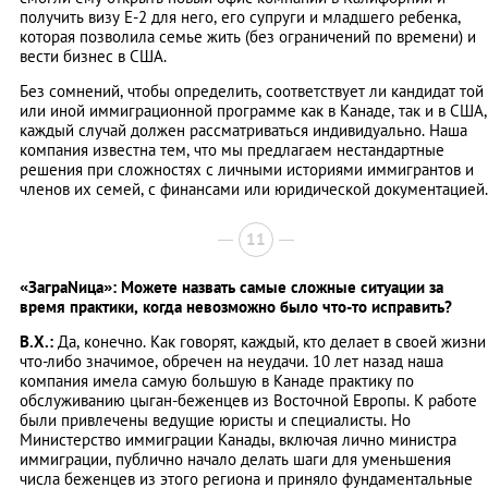
получить визу Е-2 для него, его супруги и младшего ребенка,
которая позволила семье жить (без ограничений по времени) и
вести бизнес в США.
Без сомнений, чтобы определить, соответствует ли кандидат той
или иной иммиграционной программе как в Канаде, так и в США,
каждый случай должен рассматриваться индивидуально. Наша
компания известна тем, что мы предлагаем нестандартные
решения при сложностях с личными историями иммигрантов и
членов их семей, с финансами или юридической документацией.
11
«ЗаграNица»: Можете назвать самые сложные ситуации за
время практики, когда невозможно было что-то исправить?
В.Х.:
Да, конечно. Как говорят, каждый, кто делает в своей жизни
что-либо значимое, обречен на неудачи. 10 лет назад наша
компания имела самую большую в Канаде практику по
обслуживанию цыган-беженцев из Восточной Европы. К работе
были привлечены ведущие юристы и специалисты. Но
Министерство иммиграции Канады, включая лично министра
иммиграции, публично начало делать шаги для уменьшения
числа беженцев из этого региона и приняло фундаментальные