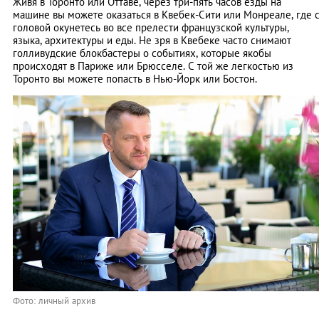
Живя в Торонто или Оттаве, через три-пять часов езды на
машине вы можете оказаться в Квебек-Сити или Монреале, где 
головой окунетесь во все прелести французской культуры,
языка, архитектуры и еды. Не зря в Квебеке часто снимают
голливудские блокбастеры о событиях, которые якобы
происходят в Париже или Брюсселе. С той же легкостью из
Торонто вы можете попасть в Нью-Йорк или Бостон.
Фото: личный архив