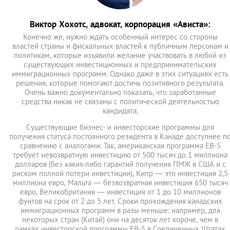
Виктор Хохотс, адвокат, корпорация «Ависта»:
Конечно же, нужно ждать особенный интерес со стороны
властей страны и фискальных властей к публичным персонам и
политикам, которые изъявили желание участвовать в любой из
существующих инвестиционных и предпринимательских
иммиграционных программ. Однако даже в этих ситуациях есть
решения, которые помогают достичь позитивного результата.
Очень важно документально показать, что заработанные
средства никак не связаны с политической деятельностью
кандидата.
Существующие бизнес- и инвесторские программы для
получения статуса постоянного резидента в Канаде доступнее п
сравнению с аналогами. Так, американская программа ЕВ-5
требует невозвратную инвестицию от 500 тысяч до 1 миллиона
долларов (без каких-либо гарантий получения ПМЖ в США и с
риском полной потери инвестиции), Кипр — это инвестиция 2,5
миллиона евро, Мальта — безвозвратная инвестиция 650 тысяч
евро, Великобритания — инвестиция от 1 до 10 миллионов
фунтов на срок от 2 до 5 лет. Сроки прохождения канадских
иммиграционных программ в разы меньше: например, для
некоторых стран (Китай) они на десяток лет короче, чем в
рамках инвесторской программы EB-5 в Соединенных Штатах