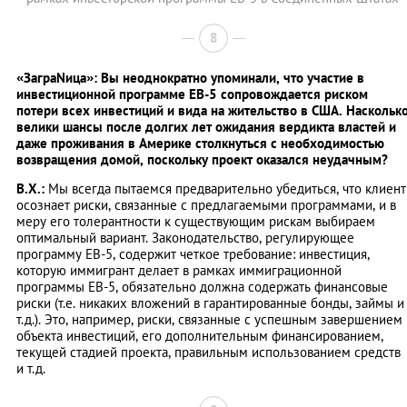
8
«ЗаграNица»: Вы неоднократно упоминали, что участие в
инвестиционной программе ЕВ-5 сопровождается риском
потери всех инвестиций и вида на жительство в США. Наскольк
велики шансы после долгих лет ожидания вердикта властей и
даже проживания в Америке столкнуться с необходимостью
возвращения домой, поскольку проект оказался неудачным?
В.Х.:
Мы всегда пытаемся предварительно убедиться, что клиент
осознает риски, связанные с предлагаемыми программами, и в
меру его толерантности к существующим рискам выбираем
оптимальный вариант. Законодательство, регулирующее
программу EB-5, содержит четкое требование: инвестиция,
которую иммигрант делает в рамках иммиграционной
программы EB-5, обязательно должна содержать финансовые
риски (т.е. никаких вложений в гарантированные бонды, займы и
т.д.). Это, например, риски, связанные с успешным завершением
объекта инвестиций, его дополнительным финансированием,
текущей стадией проекта, правильным использованием средств
и т.д.