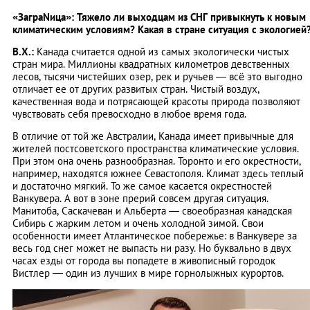
«ЗаграNица»: Тяжело ли выходцам из СНГ привыкнуть к новым
климатическим условиям? Какая в стране ситуация с экологией
В.Х.:
Канада считается одной из самых экологически чистых
стран мира. Миллионы квадратных километров девственных
лесов, тысячи чистейших озер, рек и ручьев — всё это выгодно
отличает ее от других развитых стран. Чистый воздух,
качественная вода и потрясающей красоты природа позволяют
чувствовать себя превосходно в любое время года.
В отличие от той же Австралии, Канада имеет привычные для
жителей постсоветского пространства климатические условия.
При этом она очень разнообразная. Торонто и его окрестности,
например, находятся южнее Севастополя. Климат здесь теплый
и достаточно мягкий. То же самое касается окрестностей
Ванкувера. А вот в зоне прерий совсем другая ситуация.
Манитоба, Саскачеван и Альберта — своеобразная канадская
Сибирь с жарким летом и очень холодной зимой. Свои
особенности имеет Атлантическое побережье: в Ванкувере за
весь год снег может не выпасть ни разу. Но буквально в двух
часах езды от города вы попадете в живописный городок
Вистлер — один из лучших в мире горнолыжных курортов.