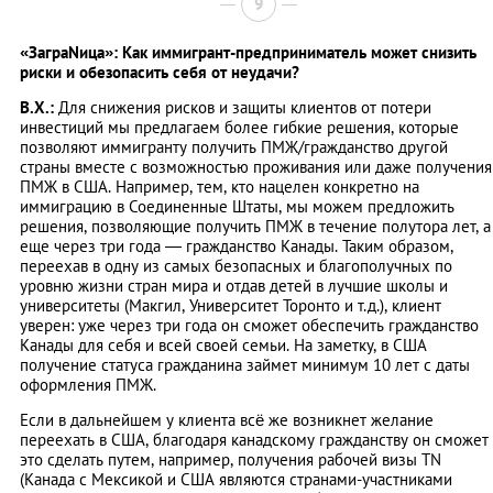
9
«ЗаграNица»: Как иммигрант-предприниматель может снизить
риски и обезопасить себя от неудачи?
В.Х.:
Для снижения рисков и защиты клиентов от потери
инвестиций мы предлагаем более гибкие решения, которые
позволяют иммигранту получить ПМЖ/гражданство другой
страны вместе с возможностью проживания или даже получения
ПМЖ в США. Например, тем, кто нацелен конкретно на
иммиграцию в Соединенные Штаты, мы можем предложить
решения, позволяющие получить ПМЖ в течение полутора лет, а
еще через три года — гражданство Канады. Таким образом,
переехав в одну из самых безопасных и благополучных по
уровню жизни стран мира и отдав детей в лучшие школы и
университеты (Макгил, Университет Торонто и т.д.), клиент
уверен: уже через три года он сможет обеспечить гражданство
Канады для себя и всей своей семьи. На заметку, в США
получение статуса гражданина займет минимум 10 лет с даты
оформления ПМЖ.
Если в дальнейшем у клиента всё же возникнет желание
переехать в США, благодаря канадскому гражданству он сможет
это сделать путем, например, получения рабочей визы ТN
(Канадa с Мексикой и США являются странами-участниками