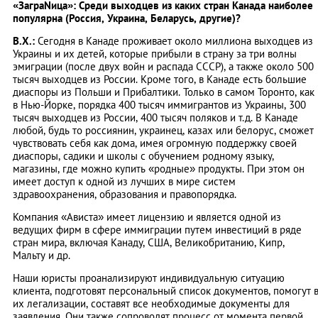
«ЗаграNица»: Среди выходцев из каких стран Канада наиболее
популярна (Россия, Украина, Беларусь, другие)?
В.Х.:
Сегодня в Канаде проживает около миллиона выходцев из
Украины и их детей, которые прибыли в страну за три волны
эмиграции (после двух войн и распада СССР), а также около 500
тысяч выходцев из России. Кроме того, в Канаде есть большие
диаспоры из Польши и Прибалтики. Только в самом Торонто, как
в Нью-Йорке, порядка 400 тысяч иммигрантов из Украины, 300
тысяч выходцев из России, 400 тысяч поляков и т.д. В Канаде
любой, будь то россиянин, украинец, казах или белорус, сможет
чувствовать себя как дома, имея огромную поддержку своей
диаспоры, садики и школы с обучением родному языку,
магазины, где можно купить «родные» продукты. При этом он
имеет доступ к одной из лучших в мире систем
здравоохранения, образования и правопорядка.
Компания «Ависта» имеет лицензию и является одной из
ведущих фирм в сфере иммиграции путем инвестиций в ряде
стран мира, включая Канаду, США, Великобританию, Кипр,
Мальту и др.
Наши юристы проанализируют индивидуальную ситуацию
клиента, подготовят персональный список документов, помогут 
их легализации, составят все необходимые документы для
заявления. Они также сопроводят процесс от момента первой