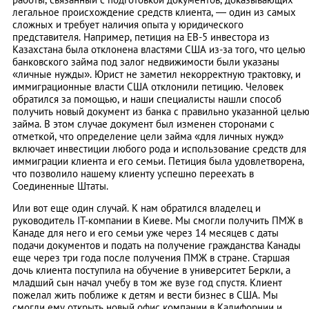
легальное происхождение средств клиента, — один из самых
сложных и требует наличия опыта у юридического
представителя. Например, петиция на EB-5 инвестора из
Казахстана была отклонена властями США из-за того, что целью
банковского займа под залог недвижимости были указаны
«личные нужды». Юрист не заметил некорректную трактовку, и
иммиграционные власти США отклонили петицию. Человек
обратился за помощью, и наши специалисты нашли способ
получить новый документ из банка с правильно указанной цель
займа. В этом случае документ был изменен сторонами с
отметкой, что определение цели займа «для личных нужд»
включает инвестиции любого рода и использование средств для
иммиграции клиента и его семьи. Петиция была удовлетворена,
что позволило нашему клиенту успешно переехать в
Соединенные Штаты.
Или вот еще один случай. К нам обратился владелец и
руководитель IT-компании в Киеве. Мы смогли получить ПМЖ в
Канаде для него и его семьи уже через 14 месяцев с даты
подачи документов и подать на получение гражданства Канады
еще через три года после получения ПМЖ в стране. Старшая
дочь клиента поступила на обучение в университет Беркли, а
младший сын начал учебу в том же вузе год спустя. Клиент
пожелал жить поближе к детям и вести бизнес в США. Мы
смогли ему открыть новый офис компании в Калифорнии и