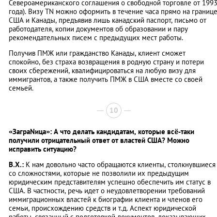
Североамериканского соглашения о свободной торговле от 199
года). Визу ТN можно оформить в течение часа прямо на границ
США и Канады, предъявив лишь канадский паспорт, письмо от
работодателя, копии документов об образовании и пару
рекомендательных писем с предыдущих мест работы.
Получив ПМЖ или гражданство Канады, клиент сможет
спокойно, без страха возвращения в родную страну и потери
своих сбережений, квалифицироваться на любую визу для
иммигрантов, а также получить ПМЖ в США вместе со своей
семьей.
10
«ЗаграNица»: А что делать кандидатам, которые всё-таки
получили отрицательный ответ от властей США? Можно
исправить ситуацию?
В.Х.:
К нам довольно часто обращаются клиенты, столкнувшиеся
со сложностями, которые не позволили их предыдущим
юридическим представителям успешно обеспечить им статус в
США. В частности, речь идет о неудовлетворении требований
иммиграционных властей к биографии клиента и членов его
семьи, происхождению средств и т.д. Аспект юридической
работы, связанный с подготовкой документов, доказывающих