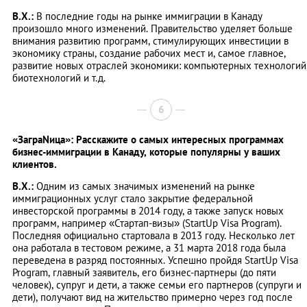
В.Х.:
В последние годы на рынке иммиграции в Канаду
произошло много изменений. Правительство уделяет больше
внимания развитию программ, стимулирующих инвестиции в
экономику страны, создание рабочих мест и, самое главное,
развитие новых отраслей экономики: компьютерных технологий
биотехнологий и т.д.
6
«ЗаграNица»: Расскажите о самых интересных программах
бизнес-иммиграции в Канаду, которые популярны у ваших
клиентов.
В.Х.:
Одним из самых значимых изменений на рынке
иммиграционных услуг стало закрытие федеральной
инвесторской программы в 2014 году, а также запуск новых
программ, например «Стартап-визы» (StartUp Visa Program).
Последняя официально стартовала в 2013 году. Несколько лет
она работала в тестовом режиме, а 31 марта 2018 года была
переведена в разряд постоянных. Успешно пройдя StartUp Visa
Program, главный заявитель, его бизнес-партнеры (до пяти
человек), супруг и дети, а также семьи его партнеров (супруги и
дети), получают вид на жительство примерно через год после