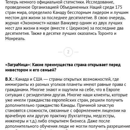
Теперь немного официальной статистики. Исследование,
проведенное Организацией Объединенных Наций среди 175
стран мира, определило Канаду бесспорным лидером и лучшим
местом для жизни за последнее десятилетие. В свою очередь,
журнал «Экономист» назвал Ванкувер одним из двух лучших
мест для жизни в мире (вместе с Цюрихом) за последние два
десятилетия. Также в десятке лучших оказались Торонто и
Монреаль.
2
«ЗаграNица»: Какие преимущества страна открывает перед
инвестором и его семьей?
В.Х.:
Канада и США — страны открытых возможностей, где
иммигранты из разных уголков планеты имеют равные права с
гражданами. Многие знают и ощутили на себе, что в Европе
ситуация с резидентами другая. Многие наши клиенты, которые
уже имели гражданства европейских стран, решили получить
дополнительно гражданство Канады. Причиной зачастую
становятся сложности, связанные с оформлением лицензии на
врачебную или другую практику (бухгалтеры, медсестры,
инженеры и т.д.) либо открытием бизнеса. Даже после
дополнительного обучения люди не могли получить разрешени