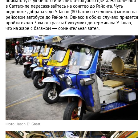
поймать тук-тук белого или светло-голубого цвета. На конечной
в Саттахипе пересаживайтесь на сонгтео до Районга. Чуть
подороже добраться до У-Тапао (80 батов на человека) можно на
рейсовом автобусе до Районга. Однако в обоих случаях придется
пройти около 3 км от трассы Сукхумвит до терминала У-Тапао,
что на жаре с багажом — сомнительная затея.
Фото: Jason D' Great