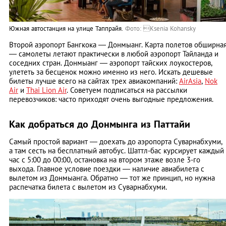
Южная автостанция на улице Таппрайя.
Фото: Ksenia Kohansky
Второй аэропорт Бангкока — Донмыанг. Карта полетов обширна
— самолеты летают практически в любой аэропорт Тайланда и
соседних стран. Донмыанг — аэропорт тайских лоукостеров,
улететь за бесценок можно именно из него. Искать дешевые
билеты лучше всего на сайтах трех авиакомпаний:
AirAsia
,
Nok
Air
и
Thai Lion Air
. Советуем подписаться на рассылки
перевозчиков: часто приходят очень выгодные предложения.
Как добраться до Донмынга из Паттайи
Самый простой вариант — доехать до аэропорта Суварнабхуми,
а там сесть на бесплатный автобус. Шаттл-бас курсирует каждый
час с 5:00 до 00:00, остановка на втором этаже возле 3-го
выхода. Главное условие поездки — наличие авиабилета с
вылетом из Донмыанга. Обратно — тот же принцип, но нужна
распечатка билета с вылетом из Суварнабхуми.