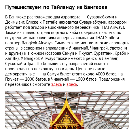
Путешествуем по Тайланду из Бангкока
В Бангкоке расположено два аэропорта — Суварнабхуми и
Донмыанг. Ближе к Паттайе находится Суварнабхуми, аэродром
работает под эгидой национального перевозчика THAI Airways.
Также из главного транспортного хаба совершают вылеты по
внутренним направлениям дочерняя компания THAI Smile и
партнер Bangkok Airways. Самолеты летают во многие аэропорт
страны: в северном направлении (Чиангмай, Чианграй, Удотхани
и другие) и в южном (острова Самуи и Пхукет, Сураттани, Краби 
Хат Яй). У Bangkok Airways также имеются рейсы в Лампанг,
Сукхотай и Трат. По большинству направлений вылеты
происходят по нескольку раз в день. Цены не самые
демократичные — на Самуи билет стоит около 4000 батов, на
Пхукет — 2000 батов, в Чиангмай — 1500 батов. Предложения
перевозчиков смотрите
здесь
и
здесь
.