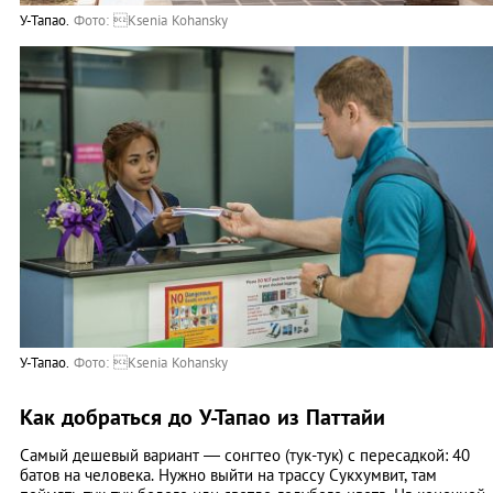
У-Тапао.
Фото: Ksenia Kohansky
У-Тапао.
Фото: Ksenia Kohansky
Как добраться до У-Тапао из Паттайи
Самый дешевый вариант — сонгтео (тук-тук) с пересадкой: 40
батов на человека. Нужно выйти на трассу Сукхумвит, там