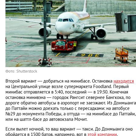
Фото: Shutterstock
Второй вариант — добраться на минибасе. Остановка
находится
на Центральной улице возле супермаркета Foodland. Первый
минибас отправляется в 5:40, последний — в 19:30. Конечная
остановка минивэна — городок Рангсит севернее Бангкока, по
дороге обратно автобусы в аэропорт не заезжают. Из Донмыанга
до Паттайи можно доехать только с пересадками: на автобусе
№29 до монумента Победы, а оттуда — на минибасе до Паттайи,
или на шаттл-басе до автовокзала Мочит.
Если вылет ночной, то ваш вариант — такси. До Донмыанга оно
обойдется в 1500 батов, например, вот в
этой компании
.