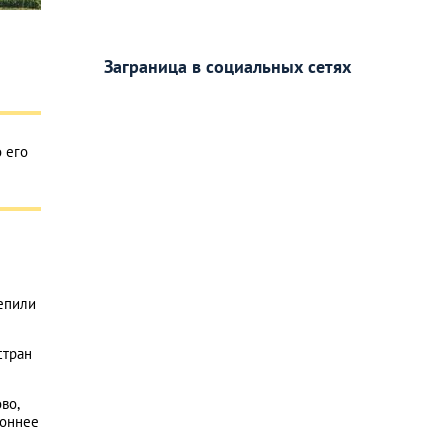
Заграница в социальных сетях
 его
репили
стран
во,
роннее