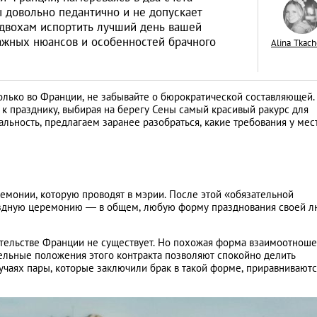
ы довольно педантично и не допускает
одвохам испортить лучший день вашей
ажных нюансов и особенностей брачного
Alina Tkach
Как открыть бизне
олько во Франции, не забывайте о бюрократической составляющей.
Словакии: процед
 к празднику, выбирая на берегу Сены самый красивый ракурс для
альность, предлагаем заранее разобраться, какие требования у ме
иностранцев
АНАЛИТИЧЕСКИЕ СТАТЬИ
емонии, которую проводят в мэрии. После этой «обязательной
ездную церемонию — в общем, любую форму празднования своей л
дательстве Франции не существует. Но похожая форма взаимоотнош
льные положения этого контракта позволяют спокойно делить
учаях пары, которые заключили брак в такой форме, приравниваютс