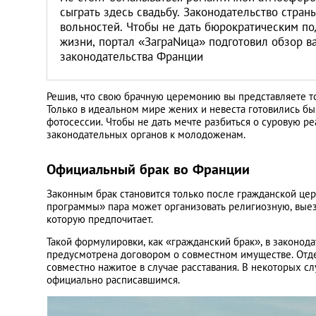
Литва
сыграть здесь свадьбу. Законодательство стран
вольностей. Чтобы не дать бюрократическим п
жизни, портал «ЗаграNица» подготовил обзор в
Мальта
законодательства Франции
Польша
Решив, что свою брачную церемонию вы представляете т
Только в идеальном мире жених и невеста готовились бы
Португалия
фотосессии. Чтобы не дать мечте разбиться о суровую ре
законодательных органов к молодоженам.
Россия
Официальный брак во Франции
Законным брак становится только после гражданской цер
Словакия
программы» пара может организовать религиозную, вы
которую предпочитает.
Словения
Такой формулировки, как «гражданский брак», в законо
предусмотрена договором о совместном имуществе. Отде
совместно нажитое в случае расставания. В некоторых сл
США
официально расписавшимся.
Таиланд