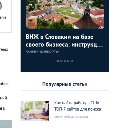
enia
с в
ВНЖ в Словакии на базе
Деньги л
Зарплат
Виза в К
ура для
своего бизнеса: инструкция
тайских
выгодно
переехат
стных
для граждан СНГ
столице
кленово
АНАЛИТИЧЕСКИЕ СТАТЬИ
АНАЛИТИЧЕСКИЕ 
АНАЛИТИЧЕСКИЕ 
АНАЛИТИЧЕСКИЕ 
Популярные статьи
юбви,
ений
Как найти работу в США:
я к
ТОП-7 сайтов для поиска
АНАЛИТИЧЕСКИЕ СТАТЬИ