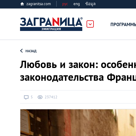
zagranitsa.com
рус
eng
ข้อมูล
ПРОГРАММ
Loading...
НАЗАД
Любовь и закон: особен
законодательства Фран
Все страны
5
237412
Болгария
Великобритания