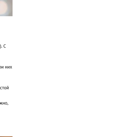
. С
ри них
естой
жно,