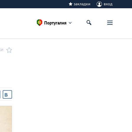
закладки
вход
Португалия
КИ