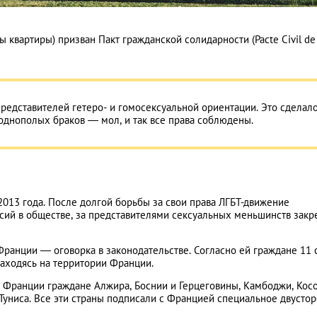
 квартиры) призван Пакт гражданской солидарности (Pacte Сivil de
редставителей гетеро- и гомосексуальной ориентации. Это сделало
однополых браков — мол, и так все права соблюдены.
13 года. После долгой борьбы за свои права ЛГБТ-движение
ссий в обществе, за представителями сексуальных меньшинств зак
ранции — оговорка в законодательстве. Согласно ей граждане 11 
находясь на территории Франции.
Франции граждане Алжира, Боснии и Герцеговины, Камбоджи, Косо
 Туниса. Все эти страны подписали с Францией специальное двусто