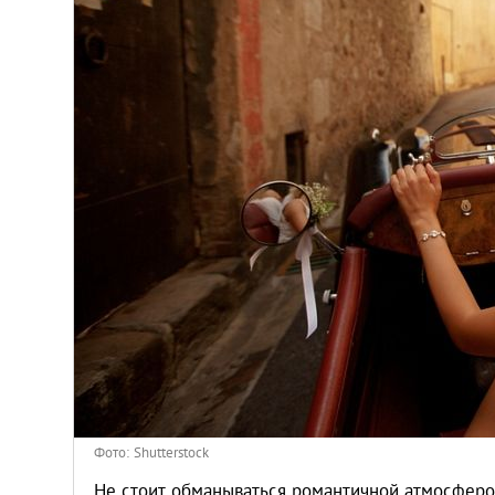
Венгрия
Германия
Греция
Испания
Казахстан
Канада
Кипр
Латвия
Фото: Shutterstock
Не стоит обманываться романтичной атмосферой