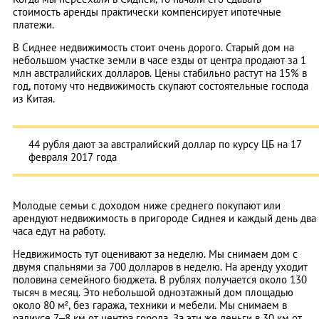
стоимость аренды практически компенсирует ипотечные
платежи.
В Сиднее недвижимость стоит очень дорого. Старый дом на
небольшом участке земли в часе езды от центра продают за 1
млн австралийских долларов. Цены стабильно растут на 15% в
год, потому что недвижимость скупают состоятельные господа
из Китая.
44 рубля дают за австралийский доллар по курсу ЦБ на 17
февраля 2017 года
Молодые семьи с доходом ниже среднего покупают или
арендуют недвижимость в пригороде Сиднея и каждый день два
часа едут на работу.
Недвижимость тут оценивают за неделю. Мы снимаем дом с
двумя спальнями за 700 долларов в неделю. На аренду уходит
половина семейного бюджета. В рублях получается около 130
тысяч в месяц. Это небольшой одноэтажный дом площадью
около 80 м², без гаража, техники и мебели. Мы снимаем в
радиусе 7–8 км от центра города. За эти же деньги в 30 км от