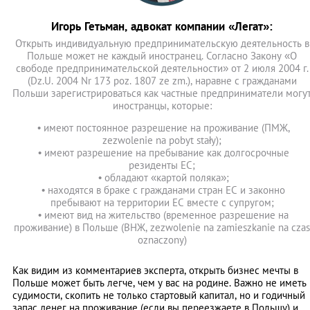
Игорь Гетьман, адвокат компании «Легат»:
Открыть индивидуальную предпринимательскую деятельность в
Польше может не каждый иностранец. Согласно Закону «О
свободе предпринимательской деятельности» от 2 июля 2004 г.
(Dz.U. 2004 Nr 173 poz. 1807 ze zm.), наравне с гражданами
Польши зарегистрироваться как частные предприниматели могу
иностранцы, которые:
• имеют постоянное разрешение на проживание (ПМЖ,
zezwolenie na pobyt stały);
• имеют разрешение на пребывание как долгосрочные
резиденты ЕС;
• обладают «картой поляка»;
• находятся в браке с гражданами стран ЕС и законно
пребывают на территории ЕС вместе с супругом;
• имеют вид на жительство (временное разрешение на
проживание) в Польше (ВНЖ, zezwolenie na zamieszkanie na czas
oznaczony)
Как видим из комментариев эксперта, открыть бизнес мечты в
Польше может быть легче, чем у вас на родине. Важно не иметь
судимости, скопить не только стартовый капитал, но и годичный
запас денег на проживание (если вы переезжаете в Польшу) и