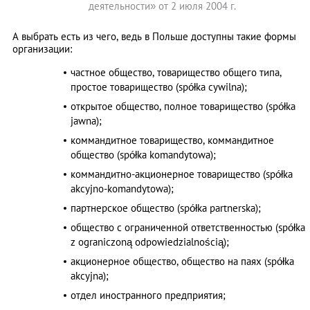
деятельности» от 2 июля 2004 г.
А выбрать есть из чего, ведь в Польше доступны такие формы
организации:
частное общество, товарищество общего типа,
простое товарищество (spółka cywilna);
открытое общество, полное товарищество (spółka
jawna);
коммандитное товарищество, коммандитное
общество (spółka komandytowa);
коммандитно-акционерное товарищество (spółka
akcyjno-komandytowa);
партнерское общество (spółka partnerska);
общество с ограниченной ответственностью (spółka
z ograniczoną odpowiedzialnością);
акционерное общество, общество на паях (spółka
akcyjna);
отдел иностранного предприятия;