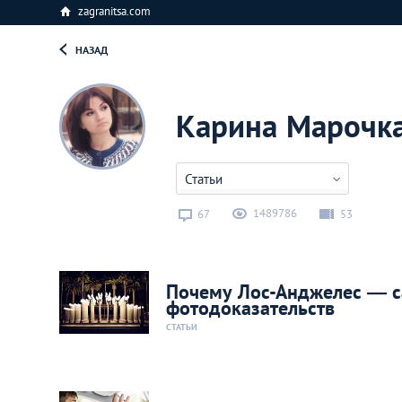
zagranitsa.com
НАЗАД
Карина Марочк
Статьи
1489786
67
53
Почему Лос-Анджелес — с
фотодоказательств
СТАТЬИ