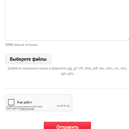
3000
знаков осталось
Добавить вложение можно в форматах jpg, gif, tiff, bmp, pdf, doc, docx, xsl, xsls,
ppt, pptx