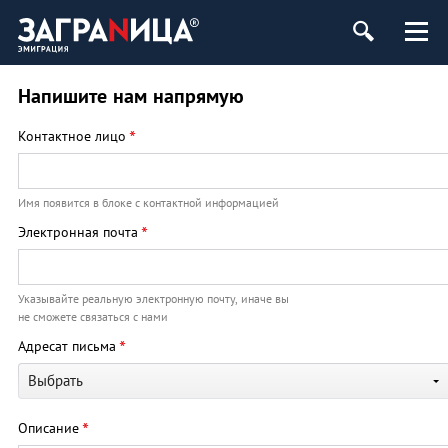
Напишите нам напрямую
*
Контактное лицо
Имя появится в блоке с контактной информацией
*
Электронная почта
Указывайте реальную электронную почту, иначе вы
не сможете связаться с нами
*
Адресат письма
Выбрать
*
Описание