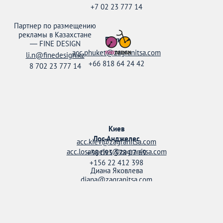
+7 02 23 777 14
Партнер по размещению
рекламы в Казахстане
Пхукет
—
FINE DESIGN
acc.phuket@zagranitsa.com
li.n@finedesign.kz
+66 818 64 24 42
8 702 23 777 14
Киев
Лос-Анджелес
acc.kiev@zagranitsa.com
acc.losangeles@zagranitsa.com
+38 093 578 07 69
+156 22 412 398
Диана Яковлева
diana@zagranitsa.com
+38 095 158 52 20