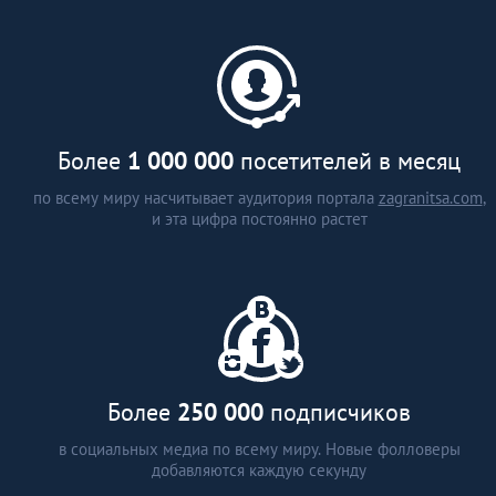
каталог застройщиков и
агентств недвижимости (более
15 стран)
аналитические статьи
интервью с экспертами
Более
1 000 000
посетителей в месяц
по всему миру насчитывает аудитория портала
zagranitsa.com
,
и эта цифра постоянно растет
Более
250 000
подписчиков
в социальных медиа по всему миру. Новые фолловеры
добавляются каждую секунду