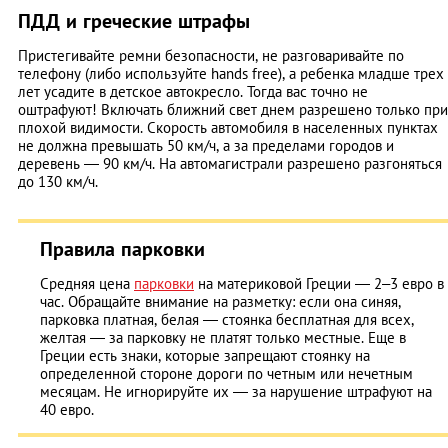
ПДД и греческие штрафы
Пристегивайте ремни безопасности, не разговаривайте по
телефону (либо используйте hands free), а ребенка младше трех
лет усадите в детское автокресло. Тогда вас точно не
оштрафуют! Включать ближний свет днем разрешено только при
плохой видимости. Скорость автомобиля в населенных пунктах
не должна превышать 50 км/ч, а за пределами городов и
деревень — 90 км/ч. На автомагистрали разрешено разгоняться
до 130 км/ч.
Правила парковки
Средняя цена
парковки
на материковой Греции — 2–3 евро в
час. Обращайте внимание на разметку: если она синяя,
парковка платная, белая — стоянка бесплатная для всех,
желтая — за парковку не платят только местные. Еще в
Греции есть знаки, которые запрещают стоянку на
определенной стороне дороги по четным или нечетным
месяцам. Не игнорируйте их — за нарушение штрафуют на
40 евро.