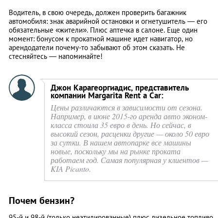
Водитель, в свою очередь, должен проверить багажник
автомобиля: знак аварийной остановки и огнетушитель — его
обязательные «жители». Плюс аптечка в салоне. Еще один
момент: бонусом к прокатной машине идет навигатор, но
арендодатели почему-то забывают об этом сказать. Не
стесняйтесь — напоминайте!
Джон Карагеоргиадис, представитель
компании Margarita Rent a Car:
Цены различаются в зависимости от сезона.
Например, в июне 2015-го аренда авто эконом-
класса стоила 35 евро в день. Но сейчас, в
высокий сезон, расценки другие — около 50 евро
за сутки. В нашем автопарке все машины
новые, поскольку мы на рынке проката
работаем год. Самая популярная у клиентов —
KIA Picanto.
Почем бензин?
95-й и 98-й (только неэтилированные) плюс дизельное топливо