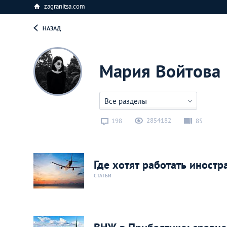
zagranitsa.com
НАЗАД
Мария Войтова
Все разделы
2854182
198
85
Где хотят работать иност
СТАТЬИ