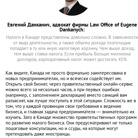
Евгений Данканич, адвокат фирмы Law Office of Eugene
Dankanych:
Налоги в Канаде представлены довольно сложно. В зависимости
от вида деятельности, а также объема дохода плательщик
попадает в ту или иную налоговую корзину. Чем выше доход,
тем выше ставка налога. Если прибыль больше миллиона
долларов, корпоративный налог может достигать 45%
Как видите, Канада не просто формально заинтересована в
новых предпринимателях, но и всячески содействует им.
Открыть свой бизнес через правительственный онлайн-сервис
можно всего за несколько часов, а при первых ошибках
(например, с заполнением декларации) вместо санкций вам
разъяснят, как лучше поступить в этой ситуации. Сложность же в
том, что у каждой провинции свои требования к ведению
бизнеса, и главная задача предпринимателя ― внимательно их
изучить. Зато в Канаде множество правительственных программ
по развитию малого бизнеса. Они предусматривают не только
пошаговые консультации, но и ссуды, на которые могут
претендовать даже иностранцы.