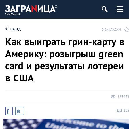
НАЗАД
В ЗАКЛАДКИ
Как выиграть грин-карту в
Америку: розыгрыш green
card и результаты лотереи
в США
95927
12