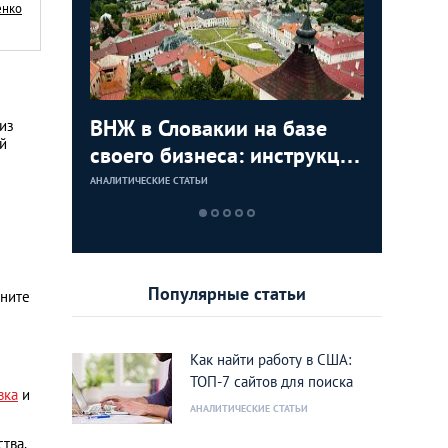
енко
с в
ВНЖ в Словакии на базе
Деньги л
Зарплат
Виза в К
из
ой
ура для
своего бизнеса: инструкция
тайских
выгодно
переехат
для граждан СНГ
столице
кленово
АНАЛИТИЧЕСКИЕ СТАТЬИ
АНАЛИТИЧЕСКИЕ 
АНАЛИТИЧЕСКИЕ 
АНАЛИТИЧЕСКИЕ 
Популярные статьи
мните
Как найти работу в США:
ТОП-7 сайтов для поиска
вка
и
АНАЛИТИЧЕСКИЕ СТАТЬИ
ва.​