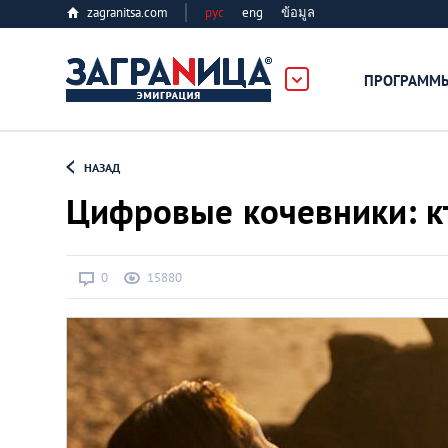
zagranitsa.com
рус
eng
ข้อมูล
ПРОГРАММ
Loading...
НАЗАД
Цифровые кочевники: кт
0
15880
Все страны
Болгария
Великобритания