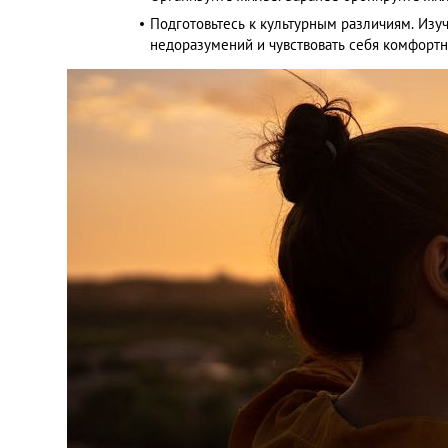
Подготовьтесь к культурным различиям. Изу
недоразумений и чувствовать себя комфортн
Украина
Франция
Черногория
Эстония
Другие