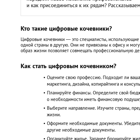
Литва
и как присоединиться к их рядам? Рассказывае
Мальта
Кто такие цифровые кочевники?
Польша
Цифровые кочевники — это специалисты, использующие 
одной страны в другую. Они не привязаны к офису и могут
образ жизни позволяет совмещать профессиональную дея
Португалия
Как стать цифровым кочевником?
Россия
Оцените свою профессию. Подходит ли ваша 
маркетинга, дизайна, копирайтинга и консул
Словакия
Планируйте финансы. Определите свой бюдже
о необходимости иметь финансовую подушку 
Словения
Выберите направление. Изучите страны, пре
жизни.​
США
Оформите необходимые документы. Убедитес
другие необходимые документы.​
Организуйте жилье. Заранее бронируйте жиль
Таиланд