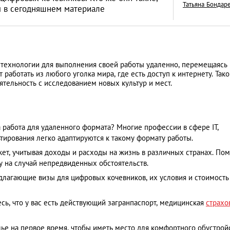
Татьяна Бондар
м в сегодняшнем материале
Как открыть бизне
технологии для выполнения своей работы удаленно, перемещаясь 
 работать из любого уголка мира, где есть доступ к интернету. Так
Словакии: процед
тельность с исследованием новых культур и мест.
иностранцев
АНАЛИТИЧЕСКИЕ СТАТЬИ
работа для удаленного формата? Многие профессии в сфере IT,
ьтирования легко адаптируются к такому формату работы.
т, учитывая доходы и расходы на жизнь в различных странах. По
на случай непредвиденных обстоятельств.​
длагающие визы для цифровых кочевников, их условия и стоимость
ь, что у вас есть действующий загранпаспорт, медицинская
страхо
е на первое время, чтобы иметь место для комфортного обустройст