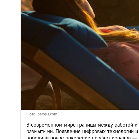
Венгрия
Германия
Греция
Испания
Казахстан
Канада
Кипр
Фото: pexels.com
Латвия
В современном мире границы между работой и 
размытыми. Появление цифровых технологий и 
породили новое поколение профессионалов — ц