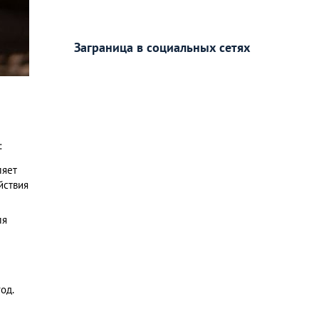
Заграница в социальных сетях
:
ляет
йствия
ля
од.