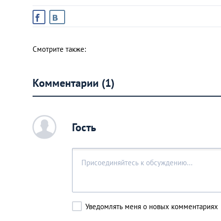
Украина
Смотрите также:
Франция
Черногория
Комментарии (1)
Эстония
c
Гость
Другие
Уведомлять меня о новых комментариях