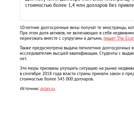
Литва
стоимостью более 1,4 млн долларов без привл
Мальта
10-летние долгосрочные визы получат те иностранцы, к
При этом доля активов, не включающих в себя недвижим
Польша
переезжать вместе с супругами и детьми,
пишет The Eco
Также предусмотрена выдача пятилетних долгосрочных 
Португалия
исследователям высшей квалификации. Студенты с выдаю
лет.
Россия
Эти меры призваны улучшить ситуацию на рынке недвижи
в сентябре 2018 года власти страны приняли закон о 
стоимостью более 545 000 долларов.
Словакия
Источник:
prian.ru
.
Словения
США
Таиланд