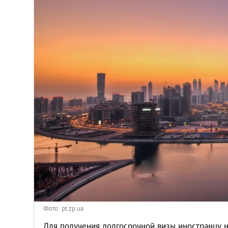
Венгрия
Германия
Греция
Испания
Казахстан
Канада
Кипр
Латвия
Фото: pt.zp.ua
Для получения долгосрочной визы иностранцу 