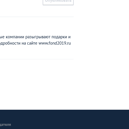
Опубликовать
­ы­е комп­а­н­и­и р­азы­гр­ы­в­а­ю­т подарки и
д­р­о­бн­о­с­т­и на сайт­е ww­w.­f­on­d­2019.­ru
дателя