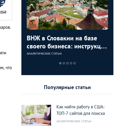
Nица
аров.
с в
ВНЖ в Словакии на базе
Деньги л
Зарплат
Виза в К
ура для
своего бизнеса: инструкция
тайских
выгодно
переехат
яти
для граждан СНГ
столице
кленово
АНАЛИТИЧЕСКИЕ СТАТЬИ
АНАЛИТИЧЕСКИЕ 
АНАЛИТИЧЕСКИЕ 
АНАЛИТИЧЕСКИЕ 
м, что
Популярные статьи
Как найти работу в США:
ТОП-7 сайтов для поиска
АНАЛИТИЧЕСКИЕ СТАТЬИ