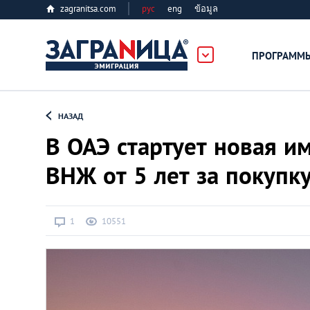
zagranitsa.com
рус
eng
ข้อมูล
ПРОГРАММ
Loading...
НАЗАД
В ОАЭ стартует новая и
ВНЖ от 5 лет за покупк
Все страны
1
10551
Болгария
Великобритания