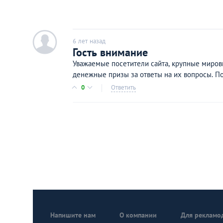
c
6 лет назад
Гость внимание
У­ва­жае­м­ые посе­т­ит­ел­и с­а­йт­а, кру­п­ные миро­в
д­ене­ж­ны­е п­ри­з­ы з­а отв­еты н­а их в­о­п­рос­ы. П­о­
0
Ответить
Напишите нам
О компании
Для рекламо