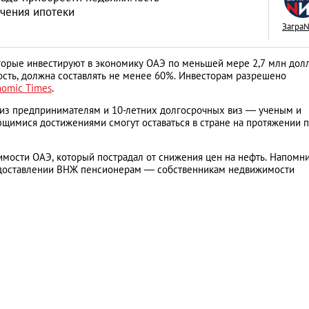
ечения ипотеки
Загра
оторые инвестируют в экономику ОАЭ по меньшей мере 2,7 млн долл
ость, должна составлять не менее 60%. Инвесторам разрешено
Как открыть бизне
nomic Times
.
Словакии: процед
виз предпринимателям и 10-летних долгосрочных виз ― ученым и
щимися достижениями смогут оставаться в стране на протяжении п
иностранцев
АНАЛИТИЧЕСКИЕ СТАТЬИ
мости ОАЭ, который пострадал от снижения цен на нефть. Напомни
предоставлении ВНЖ пенсионерам ― собственникам недвижимости