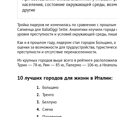
Литва
населения, состояние окружающей среды, возм
другие
Мальта
Тройка лидеров не изменилась по сравнению с прошлым 
Сапиенца для ItaliaOggi Sette. Аналитики изучили города
Польша
уровня преступности и условий окружающей среды, пишет
Как и в прошлом году, лидером стал городок Больцано, а
Португалия
оценки за возможности для трудоустройства, туристичес
преступности и отсутствие перенаселенности.
Россия
Из крупных городов выше всего в рейтинге расположилас
Турин — 78-ю, Рим — 85-ю, Палермо — 106-ю, а Неапол
Словакия
10 лучших городов для жизни в Италии:
Больцано
Словения
Тренто
США
Беллуно
Сиена
Таиланд
Порденоне