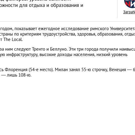
ожности для отдыха и образования и
Загра
годом, показывает ежегодное исследование римского Университет
 страны по критериям трудоустройства, здоровья, образования, отды
Как открыть бизне
 The Local.
Словакии: процед
 за ним следуют Тренто и Беллуно. Эти три города получили наивы
иностранцев
кую инфраструктуру, высокие доходы населения, низкий уровень
АНАЛИТИЧЕСКИЕ СТАТЬИ
ь Флоренция (54-е место). Милан занял 55-ю строчку, Венеция — 6
ь — лишь 108-ю.