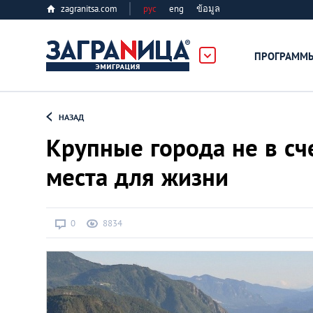
zagranitsa.com
рус
eng
ข้อมูล
ПРОГРАММ
Loading...
НАЗАД
Крупные города не в сч
места для жизни
Все страны
0
8834
Болгария
Великобритания