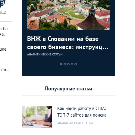
Nица
а Ла
ха,
с в
ВНЖ в Словакии на базе
Деньги л
Зарплат
Виза в К
ура для
своего бизнеса: инструкция
тайских
выгодно
переехат
сшие
для граждан СНГ
столице
кленово
АНАЛИТИЧЕСКИЕ СТАТЬИ
АНАЛИТИЧЕСКИЕ 
АНАЛИТИЧЕСКИЕ 
АНАЛИТИЧЕСКИЕ 
2-ю,
Популярные статьи
Как найти работу в США:
ТОП-7 сайтов для поиска
АНАЛИТИЧЕСКИЕ СТАТЬИ