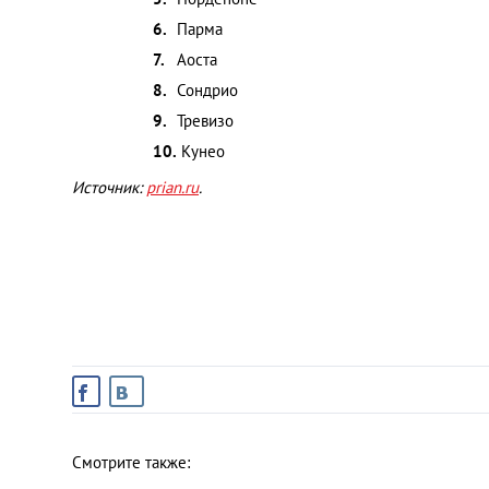
Парма
Украина
Аоста
Сондрио
Франция
Тревизо
Кунео
Черногория
Источник:
prian.ru
.
Эстония
Другие
Смотрите также: