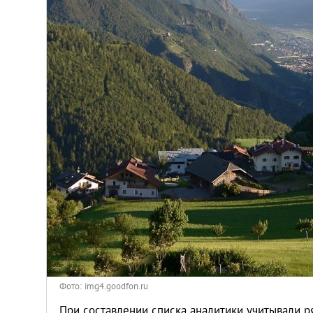
Венгрия
Германия
Греция
Испания
Казахстан
Канада
Кипр
Латвия
Фото: img4.goodfon.ru
При составлении списка аналитики учитывали р