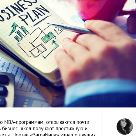
о MBA-программам, открываются почти
 бизнес-школ получают престижную и
неты. Портал «ЗаграNица» узнал о лучших