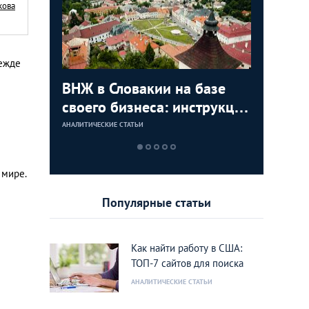
кова
режде
с в
ВНЖ в Словакии на базе
Деньги л
Зарплат
Виза в К
ура для
своего бизнеса: инструкция
тайских
выгодно
переехат
для граждан СНГ
столице
кленово
АНАЛИТИЧЕСКИЕ СТАТЬИ
АНАЛИТИЧЕСКИЕ 
АНАЛИТИЧЕСКИЕ 
АНАЛИТИЧЕСКИЕ 
 мире.
Популярные статьи
Как найти работу в США:
ТОП-7 сайтов для поиска
АНАЛИТИЧЕСКИЕ СТАТЬИ