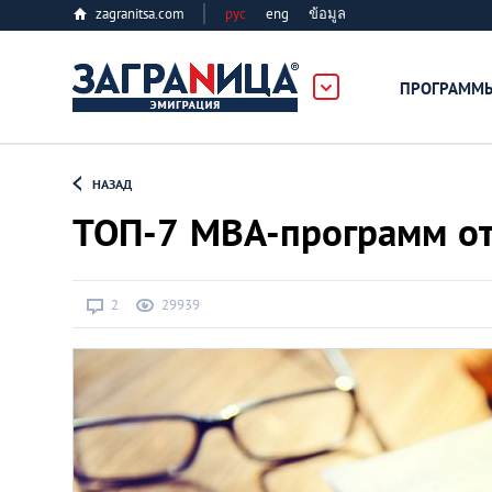
zagranitsa.com
рус
eng
ข้อมูล
ПРОГРАММ
Loading...
НАЗАД
ТОП-7 MBA-программ от
2
29939
Все страны
Болгария
Великобритания