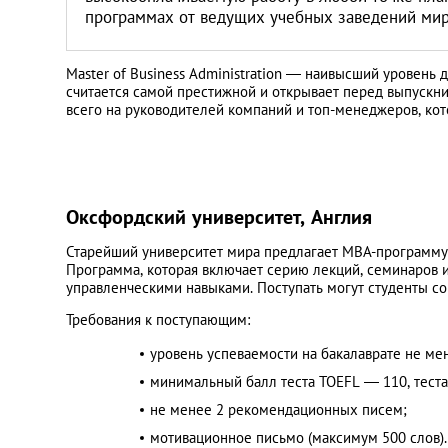
Литва
программах от ведущих учебных заведений ми
Мальта
Master of Business Administration — наивысший уровень
считается самой престижной и открывает перед выпуск
всего на руководителей компаний и топ-менеджеров, ко
Польша
Португалия
Оксфордский университет, Англия
Россия
Старейший университет мира предлагает MBA-программ
Программа, которая включает серию лекций, семинаров и
Словакия
управленческими навыками. Поступать могут студенты со
Требования к поступающим:
Словения
уровень успеваемости на бакалаврате не мен
минимальный балл теста TOEFL — 110, теста 
США
не менее 2 рекомендационных писем;
мотивационное письмо (максимум 500 слов).
Таиланд