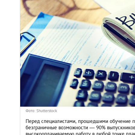
Венгрия
Германия
Греция
Испания
Казахстан
Канада
Кипр
Фото: Shutterstock
Латвия
Перед специалистами, прошедшими обучение п
безграничные возможности — 90% выпускников
высокооплачиваемую работу в любой точке пла