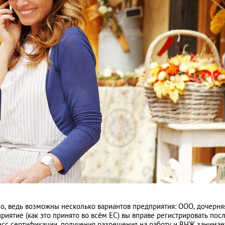
о, ведь возможны несколько вариантов предприятия: ООО, дочерня
риятие (как это принято во всём ЕС) вы вправе регистрировать пос
сс сертификации, получения разрешения на работу и ВНЖ занимае