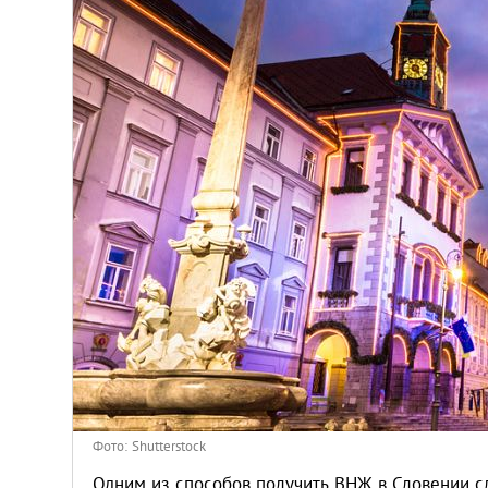
Венгрия
Германия
Греция
Испания
Казахстан
Канада
Кипр
Латвия
Фото: Shutterstock
Одним из способов получить ВНЖ в Словении с