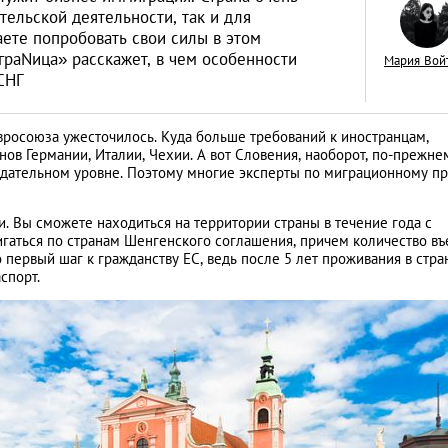
тельской деятельности, так и для
ете попробовать свои силы в этом
раNица» расскажет, в чем особенности
Мария Вой
СНГ
Как открыть бизне
росоюза ужесточилось. Куда больше требований к иностранцам,
Словакии: процед
ов Германии, Италии, Чехии. А вот Словения, наоборот, по-прежне
дательном уровне. Поэтому многие эксперты по миграционному пр
иностранцев
АНАЛИТИЧЕСКИЕ СТАТЬИ
. Вы сможете находиться на территории страны в течение года с
аться по странам Шенгенского соглашения, причем количество въ
о первый шаг к гражданству ЕС, ведь после 5 лет проживания в стра
спорт.