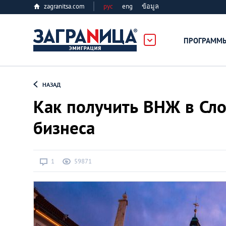
zagranitsa.com
рус
eng
ข้อมูล
ПРОГРАММ
Loading...
НАЗАД
Как получить ВНЖ в Сло
бизнеса
Все страны
1
59871
Болгария
Великобритания