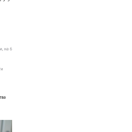
, на 6
ти
тва
м