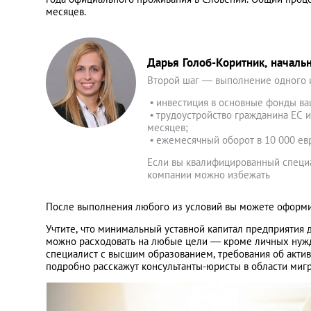
месяцев.
Дарья Голоб-Коритник, началь
Второй шаг ― выполнение одного и
• инвестиция в основные фонды ва
• трудоустройство гражданина ЕС и
месяцев;
• ежемесячный оборот в 10 000 евр
Если вы квалифицированный специа
компании можно избежать
После выполнения любого из условий вы можете оформи
Учтите, что минимальный уставной капитал предприятия д
можно расходовать на любые цели ― кроме личных нужд 
специалист с высшим образованием, требования об акти
подробно расскажут консультанты-юристы в области мигр