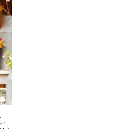
я
ле 1
т 3–5