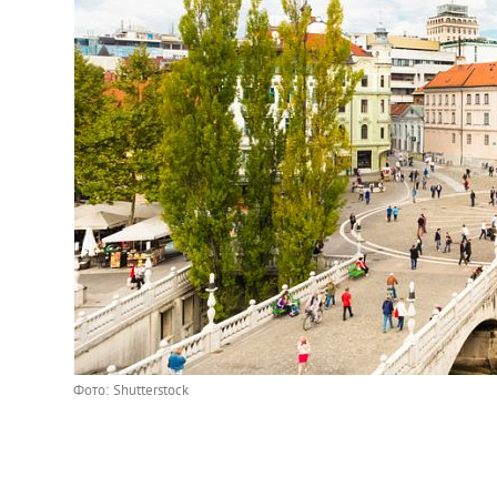
Украина
Франция
Черногория
Эстония
Другие
Фото: Shutterstock