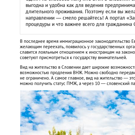
Литва
выгодна и удобна как для ведения предпринима
длительного проживания. Поэтому если вы жела
направлении ― смело решайтесь! А портал «Заг
Мальта
процедуры и что важнее всего для гражданина 
Польша
В последнее время иммиграционное законодательство Ев
желающим переехать, появилось у государственных орган
Португалия
славится лояльным отношением к иностранцам на законо
советуют присмотреться к государству внимательней.
Вид на жительство в Словении дает широкие возможности
Россия
возможностью продления ВНЖ. Можно свободно передвиг
не ограничено. А самое главное, вид на жительство ― эт
можно получить статус ПМЖ, а через 10 ― словенский па
Словакия
Словения
США
Таиланд