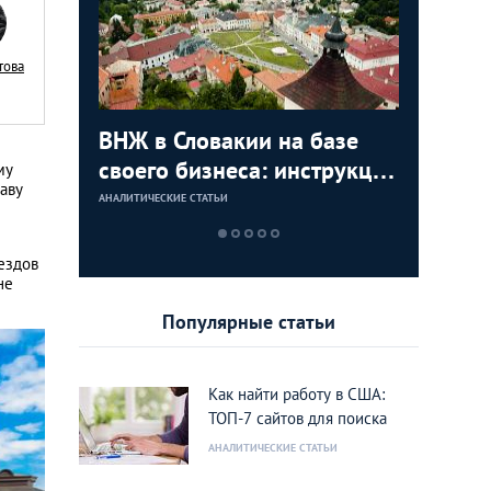
това
с в
ВНЖ в Словакии на базе
Деньги л
Зарплат
Виза в К
ура для
своего бизнеса: инструкция
тайских
выгодно
переехат
му
аву
для граждан СНГ
столице
кленово
АНАЛИТИЧЕСКИЕ СТАТЬИ
АНАЛИТИЧЕСКИЕ 
АНАЛИТИЧЕСКИЕ 
АНАЛИТИЧЕСКИЕ 
ездов
не
Популярные статьи
Как найти работу в США:
ТОП-7 сайтов для поиска
АНАЛИТИЧЕСКИЕ СТАТЬИ