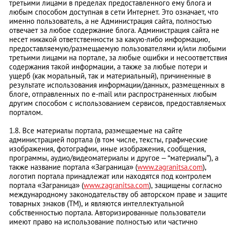
третьими лицами в пределах предоставленного ему блога и
любым способом доступная в сети Интернет. Это означает, что
именно пользователь, а не Администрация сайта, полностью
отвечает за любое содержание блога. Администрация сайта не
несет никакой ответственности за какую-либо информацию,
предоставляемую/размещаемую пользователями и/или любыми
третьими лицами на портале, за любые ошибки и несоответстви
содержания такой информации, а также за любые потери и
ущерб (как моральный, так и материальный), причиненные в
результате использования информации/данных, размещенных в
блоге, отправленных по e-mail или распространенных любым
другим способом с использованием сервисов, предоставляемых
порталом.
1.8. Все материалы портала, размещаемые на сайте
администрацией портала (в том числе, тексты, графические
изображения, фотографии, иные изображения, сообщения,
программы, аудио/видеоматериалы и другое – “материалы”), а
также название портала «Заграница» (
www.zagranitsa.com
),
логотип портала принадлежат или находятся под контролем
портала «Заграница» (
www.zagranitsa.com
), защищены согласно
международному законодательству об авторском праве и защит
товарных знаков (ТМ), и являются интеллектуальной
собственностью портала. Авторизированные пользователи
имеют право на использование полностью или частично