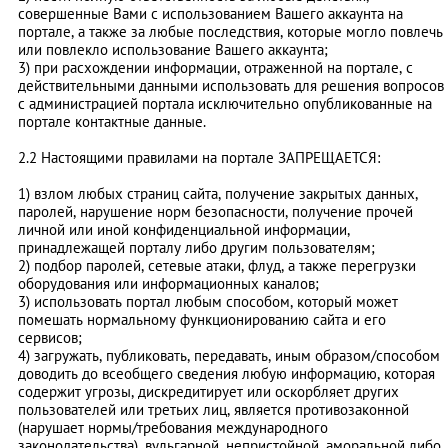
совершенные Вами с использованием Вашего аккаунта на
портале, а также за любые последствия, которые могло повлечь
или повлекло использование Вашего аккаунта;
3) при расхождении информации, отраженной на портале, с
действительными данными использовать для решения вопросов
с администрацией портала исключительно опубликованные на
портале контактные данные.
2.2 Настоящими правилами на портале ЗАПРЕЩАЕТСЯ:
1) взлом любых страниц сайта, получение закрытых данных,
паролей, нарушение норм безопасности, получение прочей
личной или иной конфиденциальной информации,
принадлежащей порталу либо другим пользователям;
2) подбор паролей, сетевые атаки, флуд, а также перегрузки
оборудования или информационных каналов;
3) использовать портал любым способом, который может
помешать нормальному функционированию сайта и его
сервисов;
4) загружать, публиковать, передавать, иным образом/способом
доводить до всеобщего сведения любую информацию, которая
содержит угрозы, дискредитирует или оскорбляет других
пользователей или третьих лиц, является противозаконной
(нарушает нормы/требования международного
законодательства), вульгарной, непристойной, аморальной либо