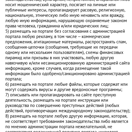
носит мошеннический характер, посягает на личные или
публичные интересы, пропагандирует расовую, религиозную,
национальную, этническую либо иную ненависть или вражду,
любую иную информацию, нарушающую охраняемые законом
права человека, гражданина и/или юридических лиц;
5) размещать на портале без согласования с администрацией
портала любую рекламу, в том числе – коммерческие
предложения, агитационные материалы, распространять спам,
сообщения-цепочки (сообщения, требующие их передачи
одному или нескольким пользователям), схемы финансовых
пирамид или призывы в них участвовать, любую другую
навязчивую и/или несанкционированную администрацией сайта
информацию, кроме случаев, когда размещение такой
информации было одобрено/санкционировано администрацией
портала;
6) размещать на портале любые файлы, которые содержат или
могут содержать вирусы и другие вредоносные программы;
7) описывать или пропагандировать на сайте преступную
деятельность, размещать на портале инструкции или
руководства по совершению преступных действий (любых
действий, противоречащих международному законодательству);
8) размещать на портале любую другую информацию, которая,
не соответствует требованиям законодательства либо является
по мнению администрации портала нежелательной, не
соответствует редакционной политике портала, ущемляет