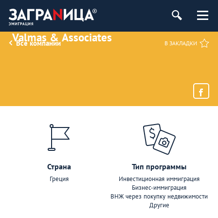
Valmas & Associates
Все компании
В ЗАКЛАДКИ
Страна
Тип программы
Греция
Инвестиционная иммиграция
Бизнес-иммиграция
ВНЖ через покупку недвижимости
Другие