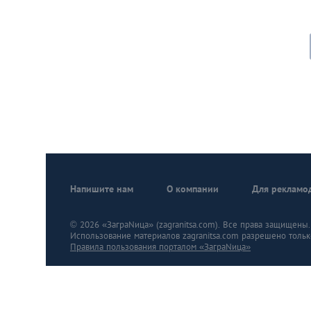
Напишите нам
О компании
Для рекламо
© 2026 «ЗаграNица» (zagranitsa.com). Все права защищены. A
Использование материалов zagranitsa.com разрешено тольк
Правила пользования порталом «ЗаграNица»