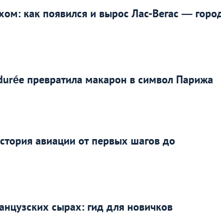
ехом: как появился и вырос Лас-Вегас — горо
adurée превратила макарон в символ Парижа
история авиации от первых шагов до
анцузских сырах: гид для новичков