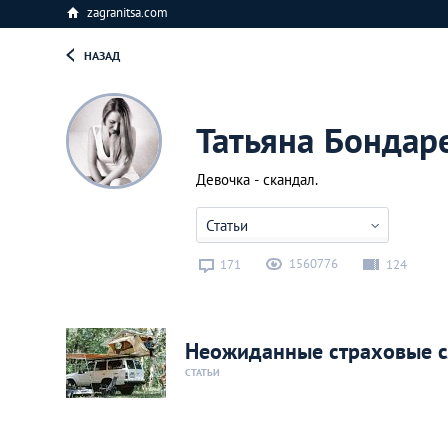
zagranitsa.com
НАЗАД
Татьяна Бондар
Девочка - скандал.
Статьи
1560776
171
124
Неожиданные страховые сл
СТАТЬИ