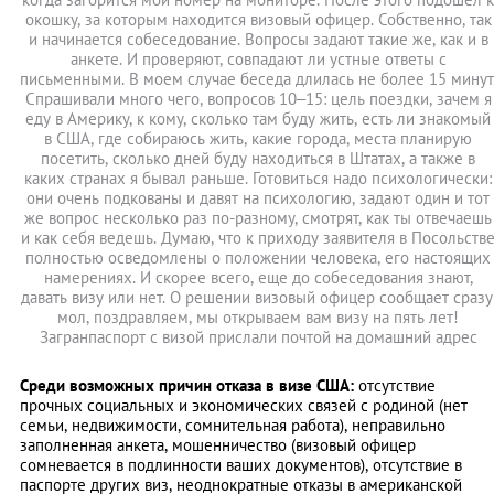
окошку, за которым находится визовый офицер. Собственно, так
и начинается собеседование. Вопросы задают такие же, как и в
анкете. И проверяют, совпадают ли устные ответы с
письменными. В моем случае беседа длилась не более 15 минут
Спрашивали много чего, вопросов 10–15: цель поездки, зачем я
еду в Америку, к кому, сколько там буду жить, есть ли знакомый
в США, где собираюсь жить, какие города, места планирую
посетить, сколько дней буду находиться в Штатах, а также в
каких странах я бывал раньше. Готовиться надо психологически:
они очень подкованы и давят на психологию, задают один и тот
же вопрос несколько раз по-разному, смотрят, как ты отвечаешь
и как себя ведешь. Думаю, что к приходу заявителя в Посольств
полностью осведомлены о положении человека, его настоящих
намерениях. И скорее всего, еще до собеседования знают,
давать визу или нет. О решении визовый офицер сообщает сразу
мол, поздравляем, мы открываем вам визу на пять лет!
Загранпаспорт с визой прислали почтой на домашний адрес
Среди возможных причин отказа в визе США:
отсутствие
прочных социальных и экономических связей с родиной (нет
семьи, недвижимости, сомнительная работа), неправильно
заполненная анкета, мошенничество (визовый офицер
сомневается в подлинности ваших документов), отсутствие в
паспорте других виз, неоднократные отказы в американской