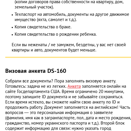
(копии договоров права собственности на квартиру, дом,
земельный участок).
Техпаспорт на автомобиль, документы на другое движимое
имущество (яхта, самолет и т.д.).
Копия свидетельства о браке.
Копия свидетельства о рождении ребенка.
Если вы неженаты / не замужем, бездетны, у вас нет своей
квартиры и авто, документов будет меньше.
Визовая анкета DS-160
Собрали все документы? Пора заполнять визовую анкету.
Готовьтесь: задача не из легких.
Анкета
заполняется онлайн на
сайте Госдепартамента США. Время ограничено 20 минутами,
поэтому запишите ID документа и не забывайте сохраняться.
Если время истекло, вы сможете найти свою анкету по ID и
продолжить работу. Документ заполняется на английском! Часть
вопросов — это персональная информация о заявителе
(фамилия, имя как в загранпаспорте, пол, дата и место рождения,
гражданство, номер украинского паспорта и т.д.). Второй блок
содержит информацию для связи: нужно указать город