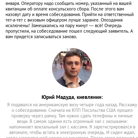
января. Оператору надо сообщить номер, указанный на вашей
квитанции об оплате консульского сбора. После этого вам
назовут дату и время собеседования. Прийти на ответственный
тет-а-тет с визовым офицером лучше заранее. Опоздания
исключены! Замешкались на пару минут — всё! Очередь
пропустили, на собеседование пошел следующий заявитель. А
вам придется записываться заново.
Юрий Мадуда, киевлянин:
Я подавался на американскую визу четыре года назад. Расскажу
о собеседовании. Сначала на КПП Посольства США прошел
проверку через рамку. Там нужно сдать телефоны и личные
вещи. В самом здании есть огромный зал с окошками:
напоминает вокзальный зал с кассами. Я зарегистрировался в
автомате, чтобы встать в электронную очередь. И сидел ждал,
когда загорится мой номер на мониторе. После этого подошел к