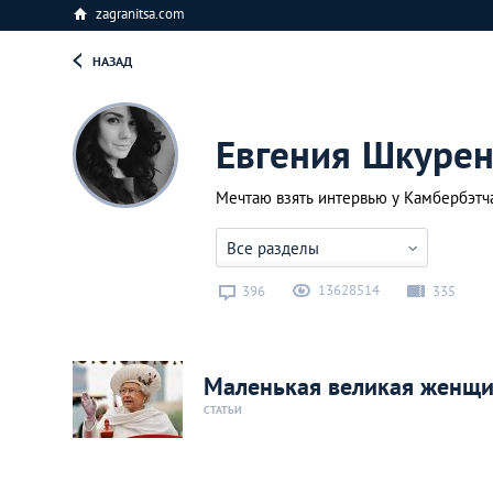
zagranitsa.com
НАЗАД
Евгения Шкурен
Мечтаю взять интервью у Камбербэтч
Все разделы
13628514
396
335
Маленькая великая женщин
СТАТЬИ