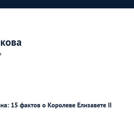
кова
а
а: 15 фактов о Королеве Елизавете II