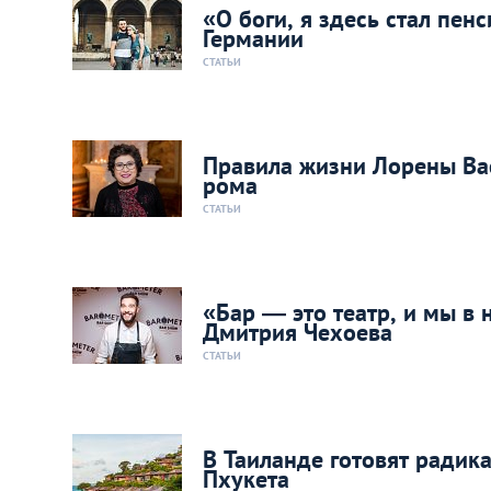
«О боги, я здесь стал пен
Германии
СТАТЬИ
Правила жизни Лорены Ва
рома
СТАТЬИ
«Бар — это театр, и мы в 
Дмитрия Чехоева
СТАТЬИ
В Таиланде готовят радик
Пхукета