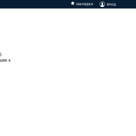
закладки
вход
б
шаю к