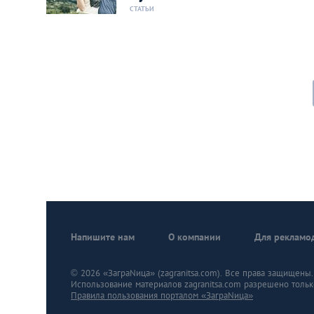
СТАТЬИ
Напишите нам
О компании
Для рекламо
© 2026 «ЗаграNица» (zagranitsa.com). Все права защищены. A
Использование материалов zagranitsa.com разрешено тольк
Правила пользования порталом «ЗаграNица»