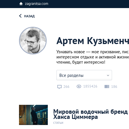
zagranitsa.com
НАЗАД
Артем Кузьменч
Узнавать новое — мое призвание, пис
интересном отдыхе и активной жизни
чтению, будет интересно!
Все разделы
1855426
266
186
Мировой водочный бренд 
Ханса Циммера
СТАТЬИ